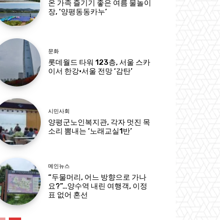
온 가족 즐기기 좋은 여름 물놀이
장, ‘양평동동카누’
문화
롯데월드 타워 123층, 서울 스카
이서 한강·서울 전망 ‘감탄’
시민사회
양평군노인복지관, 각자 멋진 목
소리 뽐내는 ‘노래교실1반’
메인뉴스
“두물머리, 어느 방향으로 가나
요?”…양수역 내린 여행객, 이정
표 없어 혼선