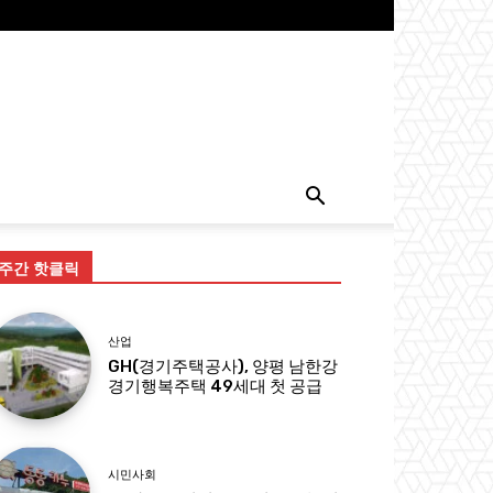
주간 핫클릭
산업
GH(경기주택공사), 양평 남한강
경기행복주택 49세대 첫 공급
시민사회