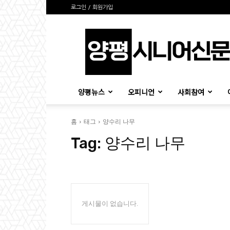
로그인 / 회원가입
양
평
시
니
어
신
양평뉴스
오피니언
사회참여
문
홈
태그
양수리 나무
Tag:
양수리 나무
게시물이 없습니다.