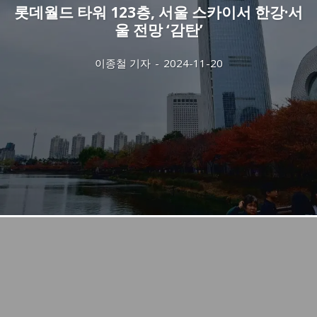
롯데월드 타워 123층, 서울 스카이서 한강·서
울 전망 ‘감탄’
이종철 기자
-
2024-11-20