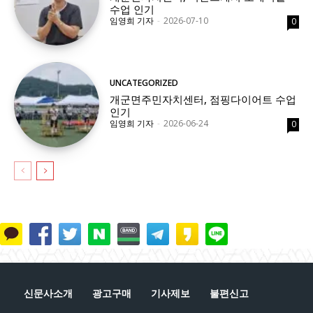
수업 인기
임영희 기자
-
2026-07-10
0
UNCATEGORIZED
개군면주민자치센터, 점핑다이어트 수업
인기
임영희 기자
-
2026-06-24
0
신문사소개
광고구매
기사제보
불편신고