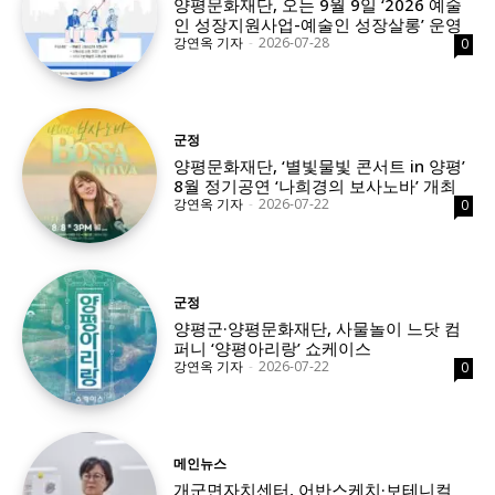
양평문화재단, 오는 9월 9일 ‘2026 예술
인 성장지원사업-예술인 성장살롱’ 운영
강연옥 기자
-
2026-07-28
0
군정
양평문화재단, ‘별빛물빛 콘서트 in 양평’
8월 정기공연 ‘나희경의 보사노바’ 개최
강연옥 기자
-
2026-07-22
0
군정
양평군·양평문화재단, 사물놀이 느닷 컴
퍼니 ‘양평아리랑’ 쇼케이스
강연옥 기자
-
2026-07-22
0
메인뉴스
개군면자치센터, 어반스케치·보테니컬