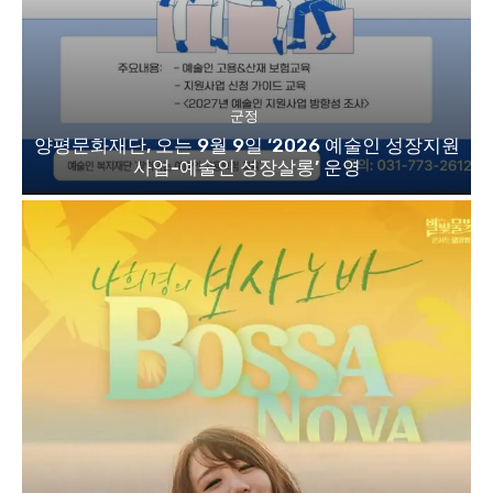
군정
양평문화재단, 오는 9월 9일 ‘2026 예술인 성장지원
사업-예술인 성장살롱’ 운영