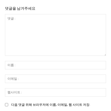
댓글을 남겨주세요
댓
글
이
:
름
:
이
메
일
웹
:
사
이
다음 댓글 위해 브라우저에 이름, 이메일, 웹 사이트 저장.
트