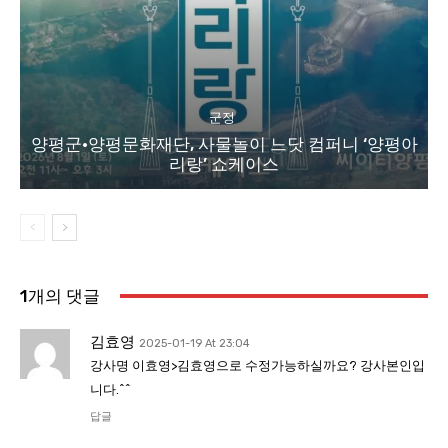
군정
양평군·양평문화재단, 사물놀이 느닷 컴퍼니 ‘양평아
리랑’ 쇼케이스
1개의 댓글
김효영
2025-01-19 At 23:04
강사명 이효영>김효영으로 수정가능하실까요? 강사본인입
니다.^^
답글