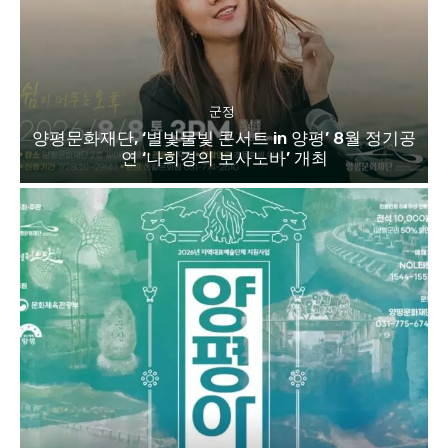
군정
양평문화재단, ‘별빛물빛 콘서트 in 양평’ 8월 정기공
연 ‘나희경의 보사노바’ 개최