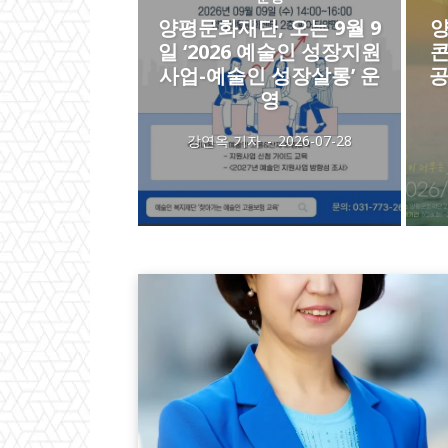
양평문화재단, 오는 9월 9
양
일 ‘2026 예술인 성장지원
콘
사업-예술인 성장살롱’ 운
공
영
강연옥 기자
-
2026-07-28