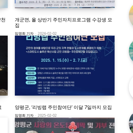
양천
개군면, 올 상반기 주민자치프로그램 수강생 모
집
임영희 기자
-
2026-02-02
료
양평군, ‘리빙랩 주민참여단’ 이달 7일까지 모집
임영희 기자
-
2025-02-02