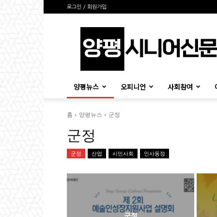
로그인 / 회원가입
양
평
시
니
어
신
양평뉴스
오피니언
사회참여
문
홈
양평뉴스
군정
군정
군정
산업
시민사회
인사동정
군정