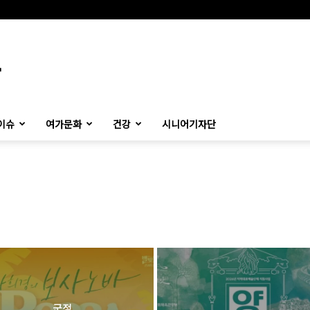
이슈
여가문화
건강
시니어기자단
군정