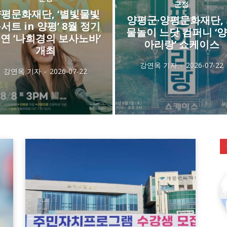
군정
평문화재단, ‘별빛물빛
양평군·양평문화재단,
서트 in 양평’ 8월 정기
물놀이 느닷 컴퍼니 ‘
연 ‘나희경의 보사노바’
아리랑’ 쇼케이스
개최
강연옥 기자
-
2026-07-22
강연옥 기자
-
2026-07-22