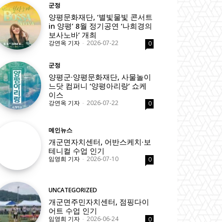
군정
양평문화재단, ‘별빛물빛 콘서트
in 양평’ 8월 정기공연 ‘나희경의
보사노바’ 개최
강연옥 기자
-
2026-07-22
0
군정
양평군·양평문화재단, 사물놀이
느닷 컴퍼니 ‘양평아리랑’ 쇼케
이스
강연옥 기자
-
2026-07-22
0
메인뉴스
개군면자치센터, 어반스케치·보
테니컬 수업 인기
임영희 기자
-
2026-07-10
0
UNCATEGORIZED
개군면주민자치센터, 점핑다이
어트 수업 인기
임영희 기자
-
2026-06-24
0