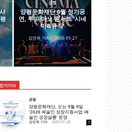
군정
 사
양평문화재단 6월 정기공
양평
연, 투 피아노 콘서트 ‘시네
마&뮤직’
강연옥 기자
-
2026-05-27
인기기사
군정
양평문화재단, 오는 9월 9일
‘2026 예술인 성장지원사업-예
술인 성장살롱’ 운영
강연옥 기자
-
2026-07-28
0