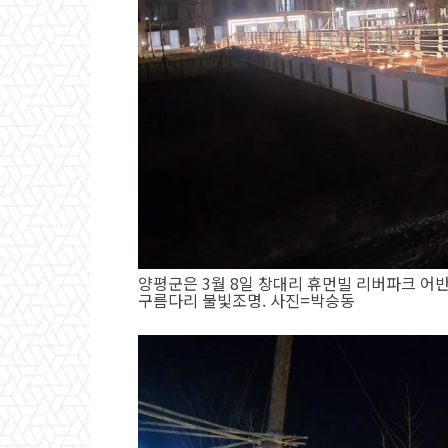
양평군은 3월 8일 창대리 휴먼빌 리버파크 어
구름다리 불빛조명. 사진=박승동