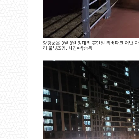
양평군은 3월 8일 창대리 휴먼빌 리버파크 어반 
리 불빛조명. 사진=박승동