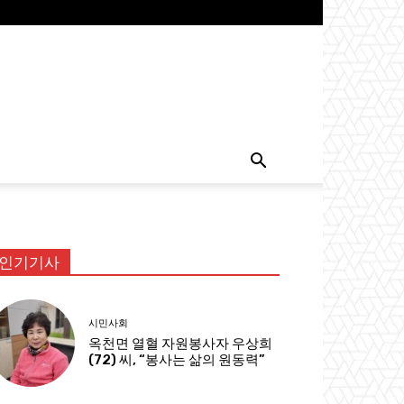
인기기사
시민사회
옥천면 열혈 자원봉사자 우상희
(72) 씨, “봉사는 삶의 원동력”