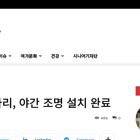
이슈
여가문화
건강
시니어기자단
리, 야간 조명 설치 완료
486
0
witter
Linkedin
Telegram