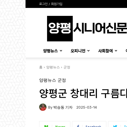
로그인 / 회원가입
양
평
시
니
어
신
양평뉴스
오피니언
사회참여
문
홈
양평뉴스
군정
양평뉴스
군정
양평군 창대리 구름다
By
박승동 기자
2025-03-14
Naver
Facebook
T