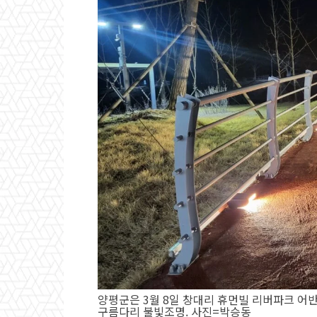
양평군은 3월 8일 창대리 휴먼빌 리버파크 어
구름다리 불빛조명. 사진=박승동