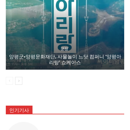
군정
양평군·양평문화재단, 사물놀이 느닷 컴퍼니 ‘양평아
리랑’ 쇼케이스
인기기사