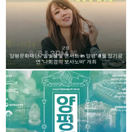
군정
양평문화재단, ‘별빛물빛 콘서트 in 양평’ 8월 정기공
연 ‘나희경의 보사노바’ 개최