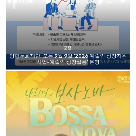
군정
양평문화재단, 오는 9월 9일 ‘2026 예술인 성장지원
사업-예술인 성장살롱’ 운영