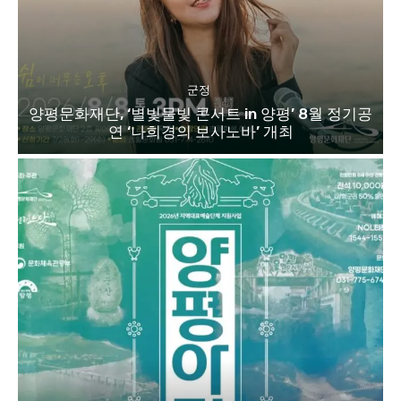
군정
양평문화재단, ‘별빛물빛 콘서트 in 양평’ 8월 정기공
연 ‘나희경의 보사노바’ 개최