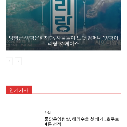
군정
양평군·양평문화재단, 사물놀이 느닷 컴퍼니 ‘양평아
리랑’ 쇼케이스
인기기사
산업
물맑은양평쌀, 해외수출 첫 쾌거…호주로
4톤 선적