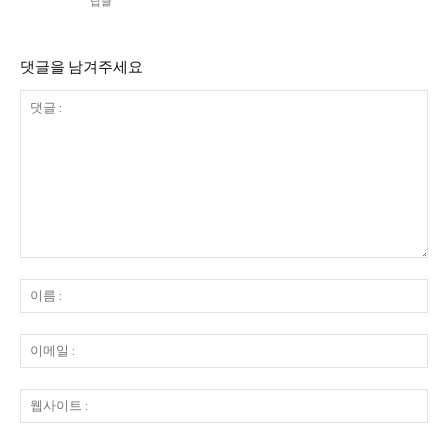
답글
댓글을 남겨주세요
댓
글
이
:
름
:
이
메
일
웹
:
사
이