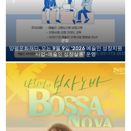
군정
양평문화재단, 오는 9월 9일 ‘2026 예술인 성장지원
사업-예술인 성장살롱’ 운영