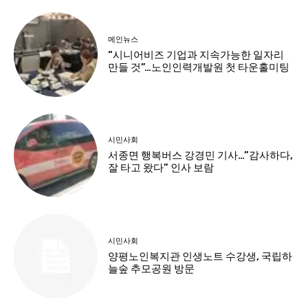
메인뉴스
“시니어비즈 기업과 지속가능한 일자리
만들 것”…노인인력개발원 첫 타운홀미팅
시민사회
서종면 행복버스 강경민 기사…”감사하다,
잘 타고 왔다” 인사 보람
시민사회
양평노인복지관 인생노트 수강생, 국립하
늘숲 추모공원 방문