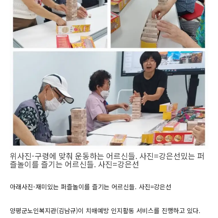
위사진-구령에 맞춰 운동하는 어르신들. 사진=강은선밌는 퍼
즐놀이를 즐기는 어르신들. 사진=강은선
아래사진-재미있는 퍼즐놀이를 즐기는 어르신들. 사진=강은선
양평군노인복지관(김남규)이 치매예방 인지활동 서비스를 진행하고 있다.