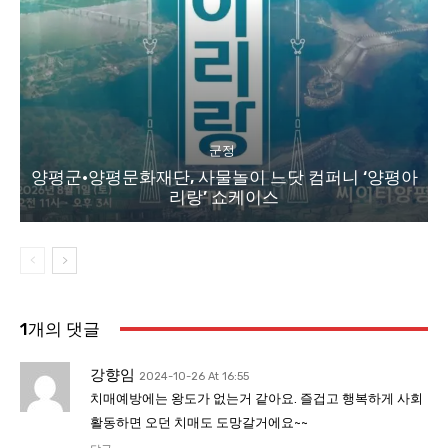
군정
양평군·양평문화재단, 사물놀이 느닷 컴퍼니 ‘양평아
리랑’ 쇼케이스
1개의 댓글
강향임
2024-10-26 At 16:55
치매예방에는 왕도가 없는거 같아요. 즐겁고 행복하게 사회
활동하면 오던 치매도 도망갈거에요~~