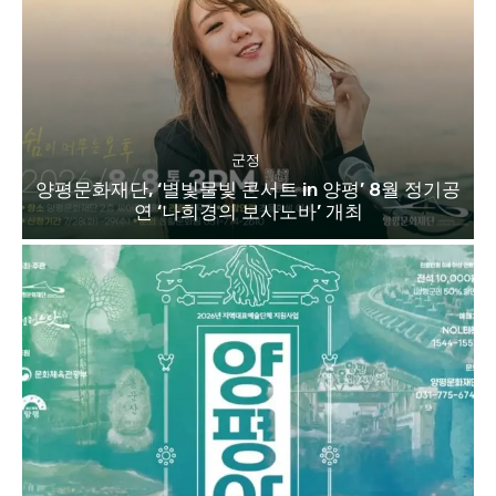
군정
양평문화재단, ‘별빛물빛 콘서트 in 양평’ 8월 정기공
연 ‘나희경의 보사노바’ 개최