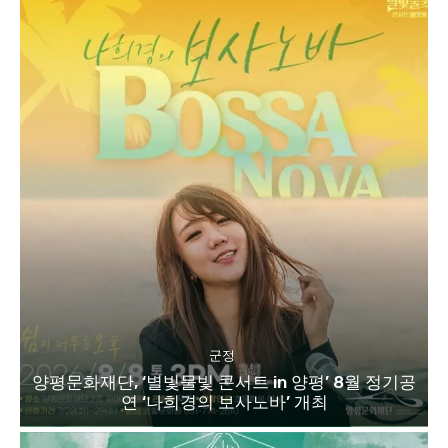
군정
양평문화재단, ‘별빛물빛 콘서트 in 양평’ 8월 정기공
연 ‘나희경의 보사노바’ 개최