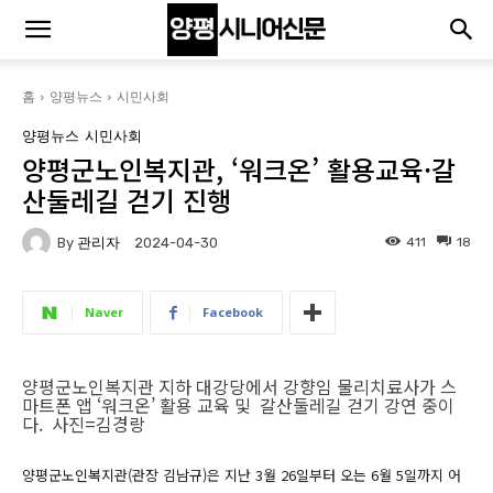
홈
양평뉴스
시민사회
양평뉴스
시민사회
양평군노인복지관, ‘워크온’ 활용교육·갈
산둘레길 걷기 진행
By
관리자
411
18
2024-04-30
Naver
Facebook
양평군노인복지관 지하 대강당에서 강향임 물리치료사가 스
마트폰 앱 ‘워크온’ 활용 교육 및 갈산둘레길 걷기 강연 중이
다. 사진=김경랑
양평군노인복지관(관장 김남규)은 지난 3월 26일부터 오는 6월 5일까지 어