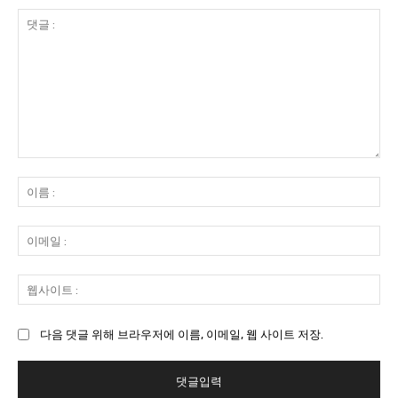
댓
글
이
:
름
:
이
메
일
웹
:
사
이
다음 댓글 위해 브라우저에 이름, 이메일, 웹 사이트 저장.
트
: