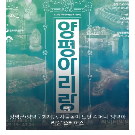
군정
양평군·양평문화재단, 사물놀이 느닷 컴퍼니 ‘양평아
리랑’ 쇼케이스