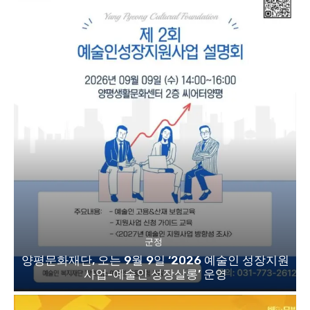
군정
양평문화재단, 오는 9월 9일 ‘2026 예술인 성장지원
사업-예술인 성장살롱’ 운영