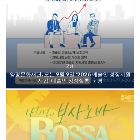
군정
양평문화재단, 오는 9월 9일 ‘2026 예술인 성장지원
사업-예술인 성장살롱’ 운영