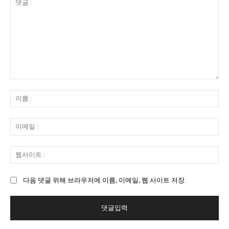
댓
글
이
:
름
:
이
메
일
웹
:
사
이
다음 댓글 위해 브라우저에 이름, 이메일, 웹 사이트 저장.
트
: