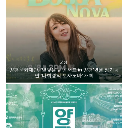
군정
양평문화재단, ‘별빛물빛 콘서트 in 양평’ 8월 정기공
연 ‘나희경의 보사노바’ 개최