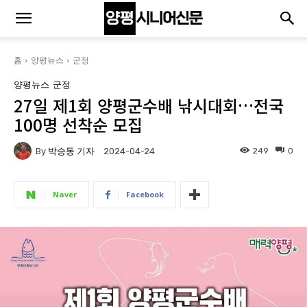
홈
양평뉴스
군정
양평뉴스
군정
27일 제1회 양평군수배 낚시대회…전국
100명 선착순 모집
By
박승동 기자
249
0
2024-04-24
Naver
Facebook