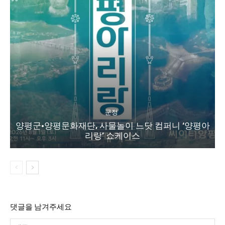
군정
양평군·양평문화재단, 사물놀이 느닷 컴퍼니 ‘양평아
리랑’ 쇼케이스
댓글을 남겨주세요