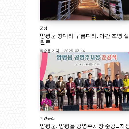
군정
양평군 창대리 구름다리, 야간 조명 
완료
박승동 기자
-
2025-03-14
메인뉴스
양평군, 양평읍 공영주차장 준공…지상