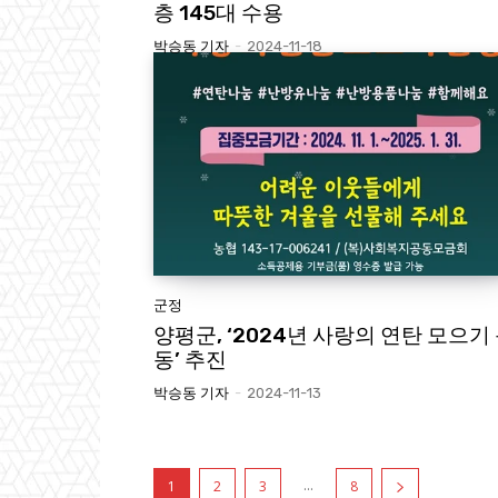
층 145대 수용
박승동 기자
-
2024-11-18
군정
양평군, ‘2024년 사랑의 연탄 모으기
동’ 추진
박승동 기자
-
2024-11-13
...
1
2
3
8