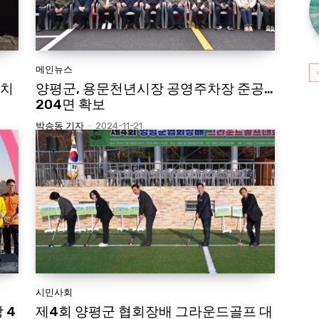
메인뉴스
설치
양평군, 용문천년시장 공영주차장 준공…
204면 확보
박승동 기자
-
2024-11-21
시민사회
 4
제4회 양평군 협회장배 그라운드골프 대