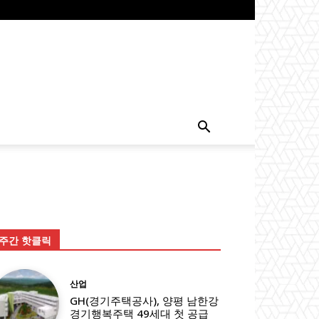
주간 핫클릭
산업
GH(경기주택공사), 양평 남한강
경기행복주택 49세대 첫 공급