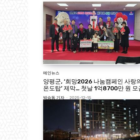
메인뉴스
양평군, ‘희망2026 나눔캠페인 사랑
온도탑’ 제막… 첫날 1억8700만 원 모
박승동 기자
-
2025-12-15