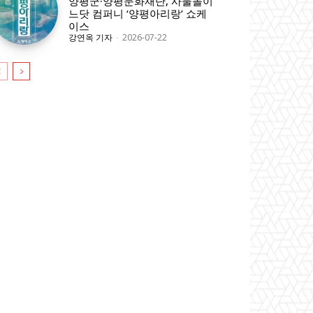
양평군·양평문화재단, 사물놀이
느닷 컴퍼니 ‘양평아리랑’ 쇼케
이스
강연옥 기자
-
2026-07-22