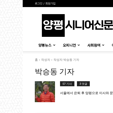
로그인 / 회원가입
양
평
시
니
어
신
양평뉴스
오피니언
사회참여
문
홈
작성자
작성자 박승동 기자
박승동 기자
57 기사
3 댓글
서울에서 은퇴 후 양평으로 이사와 문