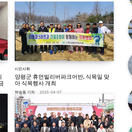
시민사회
의
양평군 휴먼빌리버파크어반, 식목일 맞
금
아 식목행사 개최
박승동 기자
-
2025-04-07