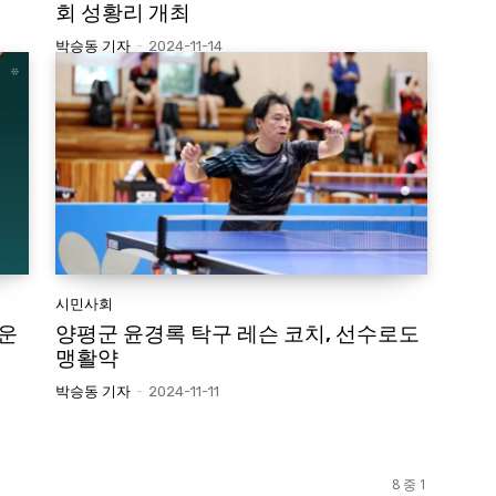
회 성황리 개최
박승동 기자
-
2024-11-14
시민사회
 운
양평군 윤경록 탁구 레슨 코치, 선수로도
맹활약
박승동 기자
-
2024-11-11
8 중 1