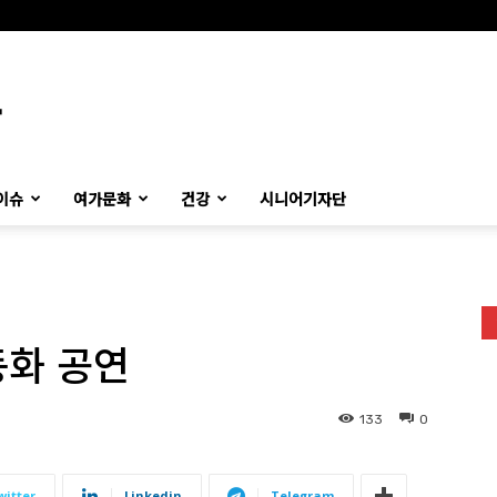
이슈
여가문화
건강
시니어기자단
동화 공연
133
0
witter
Linkedin
Telegram