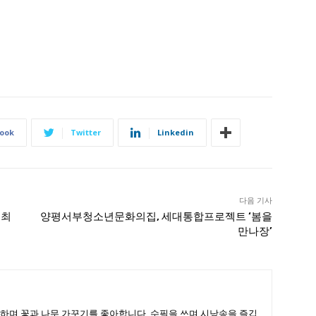
ook
Twitter
Linkedin
다음 기사
개최
양평서부청소년문화의집, 세대통합프로젝트 ‘봄을
만나장’
하며 꽃과 나무 가꾸기를 좋아합니다. 수필을 쓰며 시낭송을 즐깁