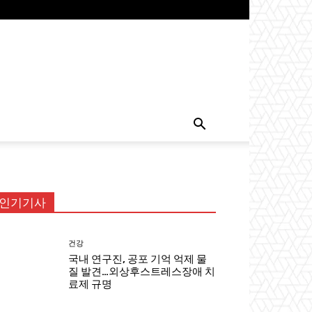
인기기사
건강
국내 연구진, 공포 기억 억제 물
질 발견…외상후스트레스장애 치
료제 규명