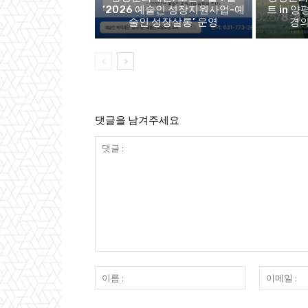
‘2026 예술인 성장지원사업-예
트 in 양
술인 성장살롱’ 운영
경의
댓글을 남겨주세요
댓
글
이
:
름
: