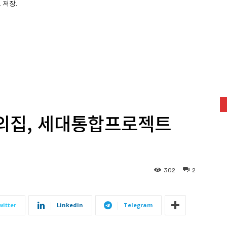
 저장.
:
트
: