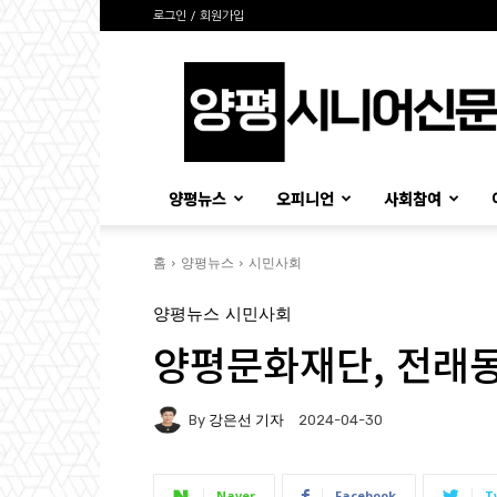
로그인 / 회원가입
양
평
시
니
어
신
양평뉴스
오피니언
사회참여
문
홈
양평뉴스
시민사회
양평뉴스
시민사회
양평문화재단, 전래
By
강은선 기자
2024-04-30
Naver
Facebook
T