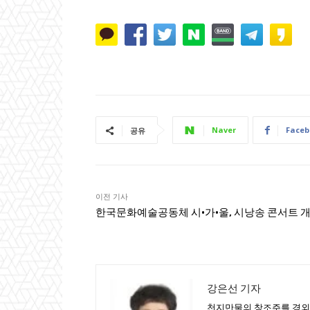
Naver
Faceb
공유
이전 기사
한국문화예술공동체 시·가·울, 시낭송 콘서트 
강은선 기자
천지만물의 창조주를 경외