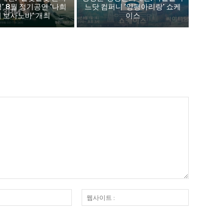
평’ 8월 정기공연 ‘나희
느닷 컴퍼니 ‘양평아리랑’ 쇼케
 보사노바’ 개최
이스
이
웹
메
사
일
이