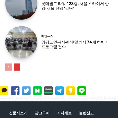
롯데월드 타워 123층, 서울 스카이서 한
강·서울 전망 ‘감탄’
메인뉴스
양평노인복지관 19일까지 74개 하반기
프로그램 접수
신문사소개
광고구매
기사제보
불편신고