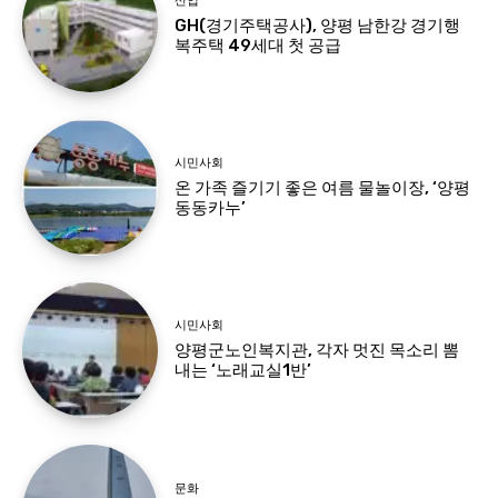
산업
GH(경기주택공사), 양평 남한강 경기행
복주택 49세대 첫 공급
시민사회
온 가족 즐기기 좋은 여름 물놀이장, ‘양평
동동카누’
시민사회
양평군노인복지관, 각자 멋진 목소리 뽐
내는 ‘노래교실1반’
문화