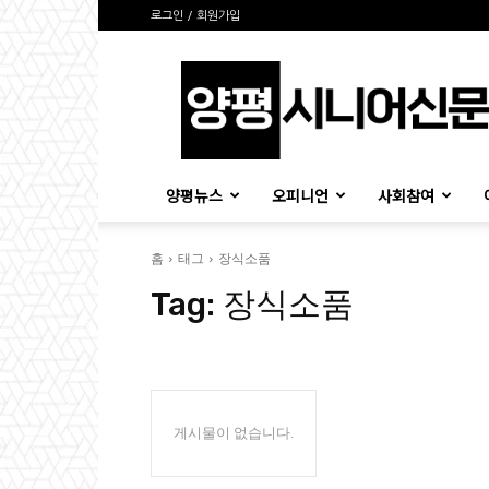
로그인 / 회원가입
양
평
시
니
어
신
양평뉴스
오피니언
사회참여
문
홈
태그
장식소품
Tag:
장식소품
게시물이 없습니다.