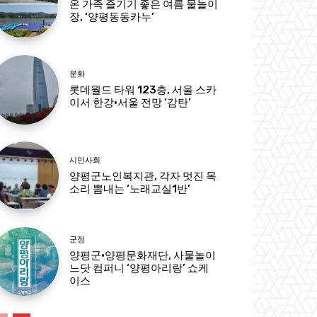
온 가족 즐기기 좋은 여름 물놀이
장, ‘양평동동카누’
문화
롯데월드 타워 123층, 서울 스카
이서 한강·서울 전망 ‘감탄’
시민사회
양평군노인복지관, 각자 멋진 목
소리 뽐내는 ‘노래교실1반’
군정
양평군·양평문화재단, 사물놀이
느닷 컴퍼니 ‘양평아리랑’ 쇼케
이스