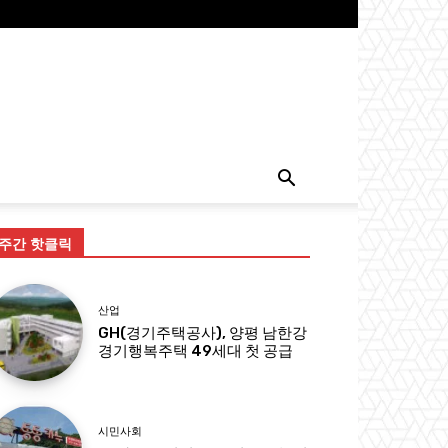
주간 핫클릭
산업
GH(경기주택공사), 양평 남한강
경기행복주택 49세대 첫 공급
시민사회