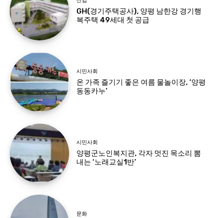
산업
GH(경기주택공사), 양평 남한강 경기행
복주택 49세대 첫 공급
시민사회
온 가족 즐기기 좋은 여름 물놀이장, ‘양평
동동카누’
시민사회
양평군노인복지관, 각자 멋진 목소리 뽐
내는 ‘노래교실1반’
문화