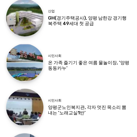
산업
GH(경기주택공사), 양평 남한강 경기행
복주택 49세대 첫 공급
시민사회
온 가족 즐기기 좋은 여름 물놀이장, ‘양평
동동카누’
시민사회
양평군노인복지관, 각자 멋진 목소리 뽐
내는 ‘노래교실1반’