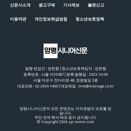
신문사소개
광고구매
기사제보
불편신고
이용약관
개인정보취급방침
청소년보호정책
발행·편집인 : 장한형│청소년보호책임자 : 장한형
등록번호 : 서울 아55087│등록·발행일 : 2023-10-04
서울 마포구 잔다리로 48, 정원빌딩 3층
대표전화 : 02-2654-1400│대표메일 : one@mainage.co.kr
양평시니어신문의 모든 콘텐츠는 저작권법의 보호를 받
습니다.
무단 전재·복사·배포 등이 금지됩니다.
© Copyright 2024. yp-senior.com