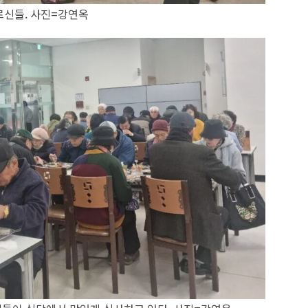
신들. 사진=강연옥