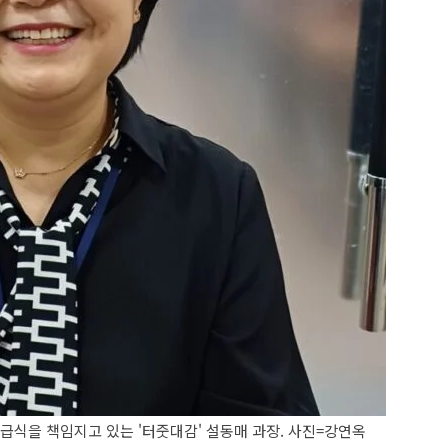
식을 책임지고 있는 '터줏대감' 설동매 과장. 사진=강연옥