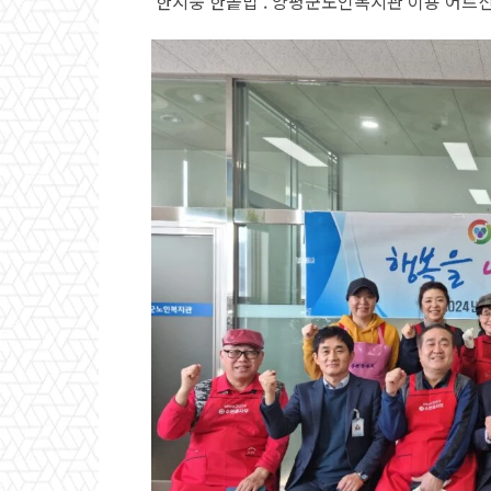
‘한지붕 한솥밥’. 양평군노인복지관 이용 어르