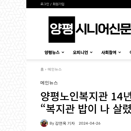
로그인 / 회원가입
양
평
시
니
어
신
양평뉴스
오피니언
사회참여
문
홈
메인뉴스
메인뉴스
양평노인복지관 14년
“복지관 밥이 나 살렸
By
강연옥 기자
2024-04-26