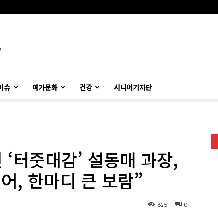
이슈
여가문화
건강
시니어기자단
 ‘터줏대감’ 설동매 과장,
어, 한마디 큰 보람”
625
0