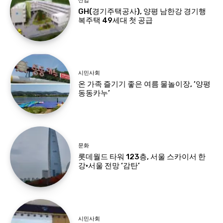
산업
GH(경기주택공사), 양평 남한강 경기행
복주택 49세대 첫 공급
시민사회
온 가족 즐기기 좋은 여름 물놀이장, ‘양평
동동카누’
문화
롯데월드 타워 123층, 서울 스카이서 한
강·서울 전망 ‘감탄’
시민사회