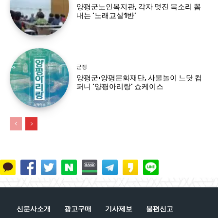
양평군노인복지관, 각자 멋진 목소리 뽐
내는 ‘노래교실1반’
군정
양평군·양평문화재단, 사물놀이 느닷 컴
퍼니 ‘양평아리랑’ 쇼케이스
신문사소개
광고구매
기사제보
불편신고