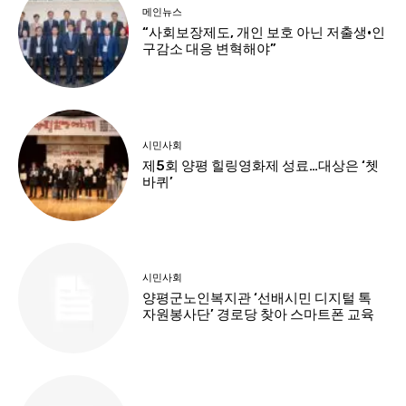
메인뉴스
“사회보장제도, 개인 보호 아닌 저출생·인
구감소 대응 변혁해야”
시민사회
제5회 양평 힐링영화제 성료…대상은 ‘쳇
바퀴’
시민사회
양평군노인복지관 ‘선배시민 디지털 톡
자원봉사단’ 경로당 찾아 스마트폰 교육