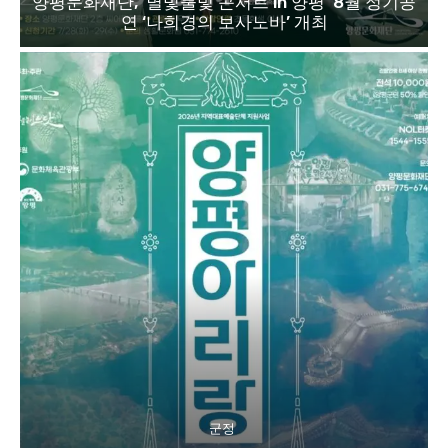
양평문화재단, ‘별빛물빛 콘서트 in 양평’ 8월 정기공
연 ‘나희경의 보사노바’ 개최
군정