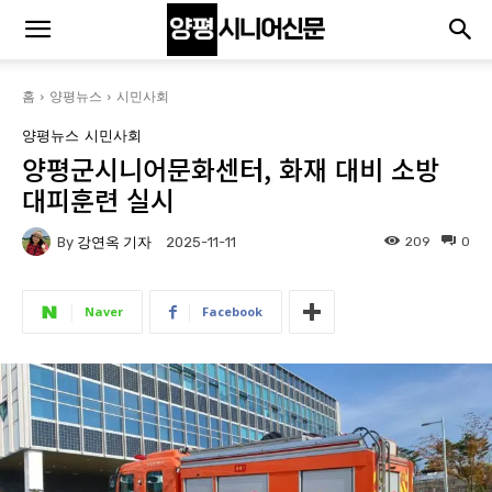
홈
양평뉴스
시민사회
양평뉴스
시민사회
양평군시니어문화센터, 화재 대비 소방
대피훈련 실시
By
강연옥 기자
209
0
2025-11-11
Naver
Facebook