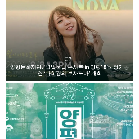
군정
양평문화재단, ‘별빛물빛 콘서트 in 양평’ 8월 정기공
연 ‘나희경의 보사노바’ 개최