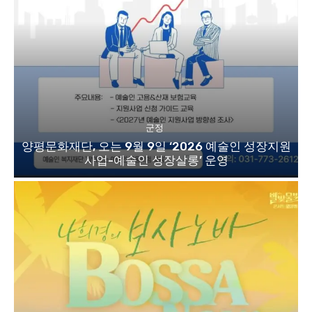
군정
양평문화재단, 오는 9월 9일 ‘2026 예술인 성장지원
사업-예술인 성장살롱’ 운영