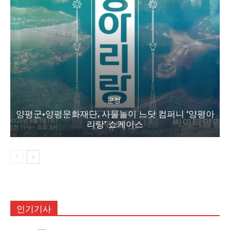
군정
양평군·양평문화재단, 사물놀이 느닷 컴퍼니 ‘양평아
리랑’ 쇼케이스
인기기사