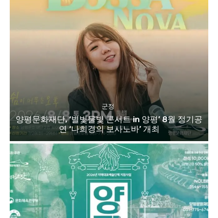
군정
양평문화재단, ‘별빛물빛 콘서트 in 양평’ 8월 정기공
연 ‘나희경의 보사노바’ 개최