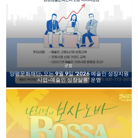
군정
양평문화재단, 오는 9월 9일 ‘2026 예술인 성장지원
사업-예술인 성장살롱’ 운영