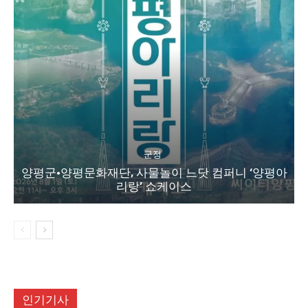
군정
양평군·양평문화재단, 사물놀이 느닷 컴퍼니 ‘양평아
리랑’ 쇼케이스
인기기사