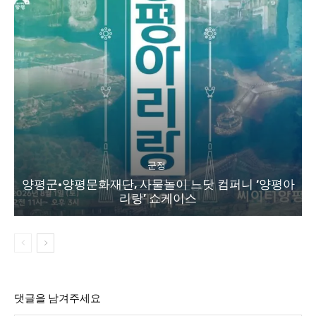
군정
양평군·양평문화재단, 사물놀이 느닷 컴퍼니 ‘양평아
리랑’ 쇼케이스
댓글을 남겨주세요