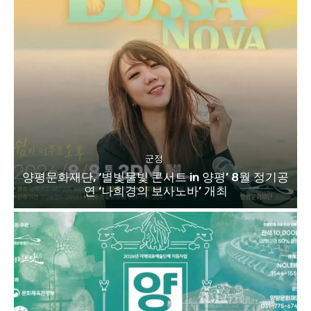
군정
양평문화재단, ‘별빛물빛 콘서트 in 양평’ 8월 정기공
연 ‘나희경의 보사노바’ 개최