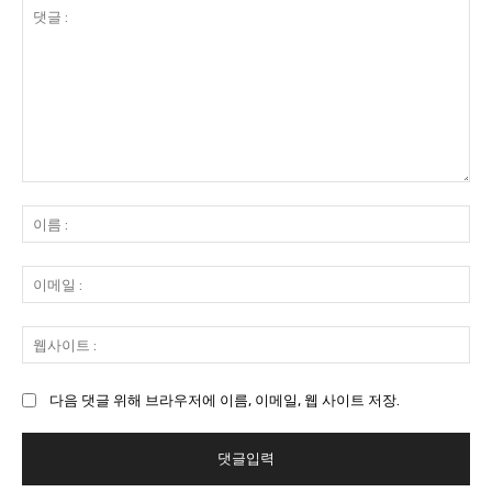
댓
글
이
:
름
:
이
메
일
웹
:
사
이
다음 댓글 위해 브라우저에 이름, 이메일, 웹 사이트 저장.
트
: