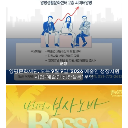
군정
양평문화재단, 오는 9월 9일 ‘2026 예술인 성장지원
사업-예술인 성장살롱’ 운영