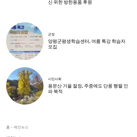
신 위한 방한용품 후원
군정
양평군평생학습센터, 여름 특강 학습자
모집
시민사회
용문산 가을 절정, 주중에도 단풍 행렬 인
파 북적