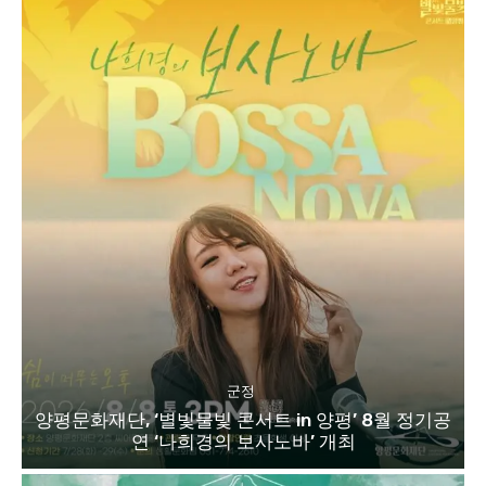
군정
양평문화재단, ‘별빛물빛 콘서트 in 양평’ 8월 정기공
연 ‘나희경의 보사노바’ 개최