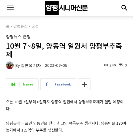
홈
양평뉴스
군정
양평뉴스
군정
10월 7~8일, 양동역 일원서 양평부추축
제
By
강연옥 기자
249
0
2023-09-05
Naver
Facebook
오는 10월 7일부터 8일까지 양동역 일원에서 양평부추축제가 열릴 예정이
다.
양평군에 따르면 양동면은 전국 최고의 여름부추 생산지다. 양동면은 170여
농가에서 123억의 부추를 생산한다.