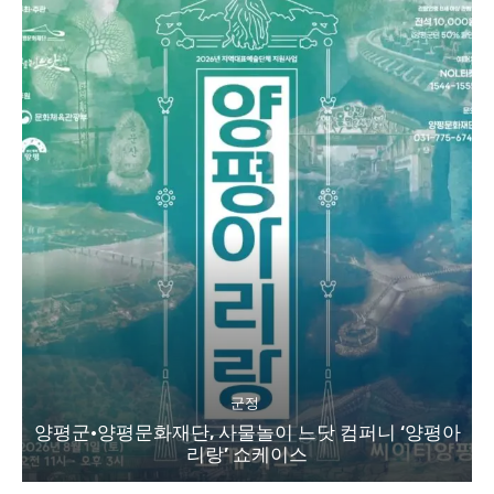
군정
양평군·양평문화재단, 사물놀이 느닷 컴퍼니 ‘양평아
리랑’ 쇼케이스