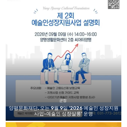
군정
양평문화재단, 오는 9월 9일 ‘2026 예술인 성장지원
사업-예술인 성장살롱’ 운영