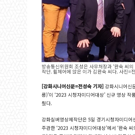
방송통신위원회 조성은 사무처장과 ‘완숙 씨의
작단. 휠체어에 앉은 이가 김완숙 씨다. 사진=
[강화시니어신문=전성숙 기자]
강화시니어신문 
룡)’이 ‘2023 시청자미디어대상’ 신규 영상
뤘다.
강화실버영상제작단은 5일 경기시청자미디어
주관한 ‘2023 시청자미디어대상’에서 ‘완숙 