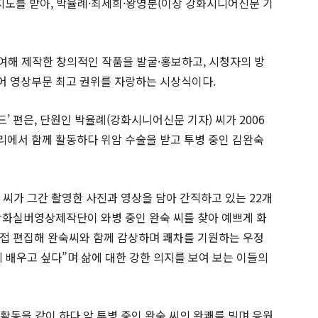
 지도를 받아, 박율례·최세희·왕영분(이상 강화시니어신문 기
해 제작한 창의적인 작품을 발굴·홍보하고, 시청자의 방
어 영상부문 최고 권위를 자랑하는 시상식이다.
 편은, 단원인 박율례(강화시니어신문 기자) 씨가 2006
에서 함께 활동하다 위암 수술을 받고 투병 중인 김완숙
숙 씨가 그간 촬영한 사진과 영상을 담아 간직하고 있는 22개
강화실버영상제작단이 와병 중인 완숙 씨를 찾아 예쁘게 화
접 편집해 완숙씨와 함께 감상하며 쾌차를 기원하는 우정
지 배우고 싶다”며 삶에 대한 강한 의지를 보여 보는 이들의
 활동을 같이 하다 암 투병 중인 완숙 씨의 완쾌를 빌며 응원