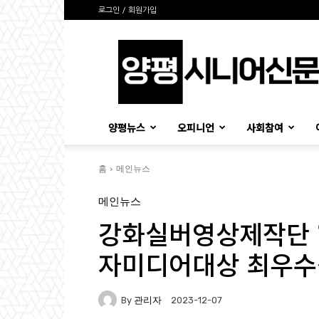
로그인 / 회원가입
양
평
시
니
어
신
양평뉴스
오피니언
사회참여
문
홈
메인뉴스
메인뉴스
강화실버영상제작단 ‘
자미디어대상 최우수
By
관리자
2023-12-07