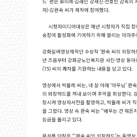
드’ 편은 류미례·김래인 강세진·선호빈 감독의
자)·김완숙 씨가 제작에 참여했다.
시청자미디어대상은 매년 시청자가 직접 참여
송참여 활성화에 기여하기 위해 열리는 아마추
강화실버영상제작단 수상작 ‘완숙 씨의 외장하드’
년 즈음부터 강화군노인복지관 사진·영상 동아리
(75) 씨의 쾌차를 기원하는 내용을 담고 있다.
영상에서 박율례 씨는, 네 살 아래 ‘아우님’ 완
의 와장하드를 꺼내 보이며 추억을 회상한다. 
장시켜 영상자서전을 촬영하고, 박율례 씨가 직
을 그렸다. 영상 속 완숙 씨는 “배우는 건 뭐든
심금을 울리고 있다.
윤석룡 단장은 “‘완숙 씨의 외장하드’는 동영상