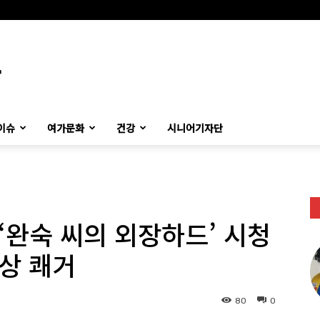
이슈
여가문화
건강
시니어기자단
완숙 씨의 외장하드’ 시청
상 쾌거
80
0