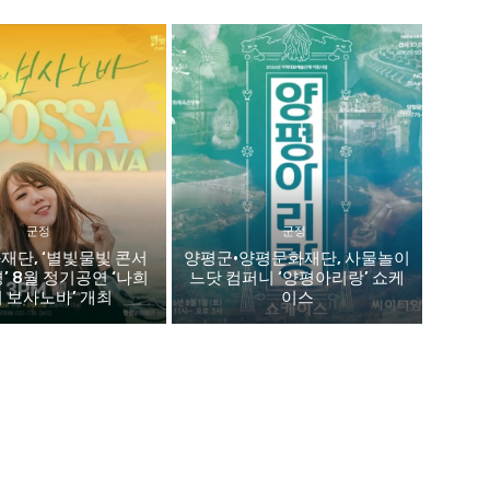
군정
군정
재단, ‘별빛물빛 콘서
양평군·양평문화재단, 사물놀이
평’ 8월 정기공연 ‘나희
느닷 컴퍼니 ‘양평아리랑’ 쇼케
 보사노바’ 개최
이스