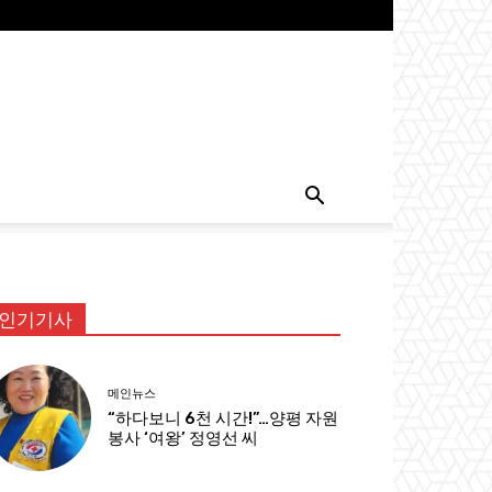
인기기사
메인뉴스
“하다보니 6천 시간!”…양평 자원
봉사 ‘여왕’ 정영선 씨