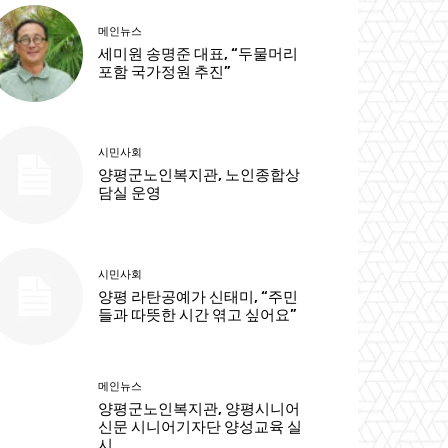
메인뉴스
세미원 송명준 대표, “두물머리
포함 국가정원 추진”
시민사회
양평군노인복지관, 노인종합상
담실 운영
시민사회
양평 라탄공예가 신태미, “주민
들과 따뜻한 시간 엮고 싶어요”
메인뉴스
양평군노인복지관, 양평시니어
신문 시니어기자단 양성교육 실
시