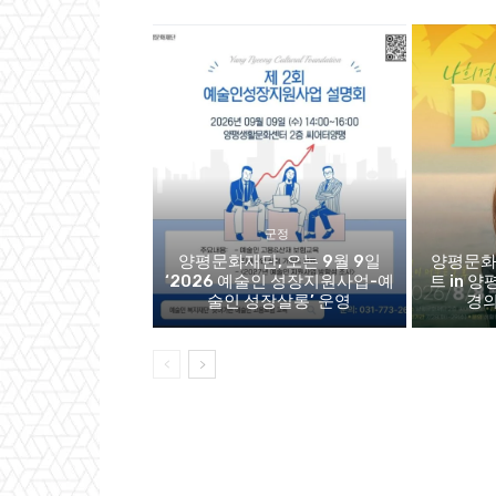
군정
양평문화재단, 오는 9월 9일
양평문화
‘2026 예술인 성장지원사업-예
트 in 양
술인 성장살롱’ 운영
경의