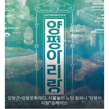
군정
양평군·양평문화재단, 사물놀이 느닷 컴퍼니 ‘양평아
리랑’ 쇼케이스