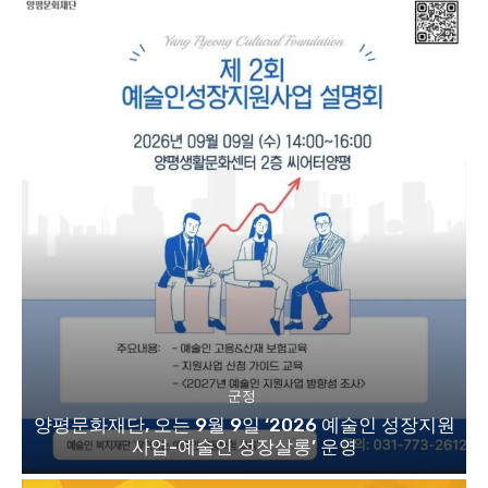
군정
양평문화재단, 오는 9월 9일 ‘2026 예술인 성장지원
사업-예술인 성장살롱’ 운영