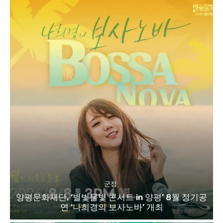
군정
양평문화재단, ‘별빛물빛 콘서트 in 양평’ 8월 정기공
연 ‘나희경의 보사노바’ 개최