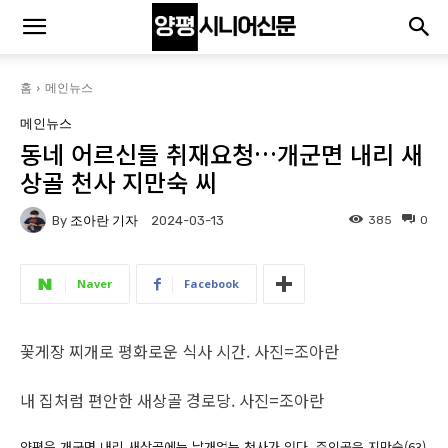
홈
메인뉴스
메인뉴스
동네 어르신들 취재요청…개군면 내리 새
상골 천사 지만숙 씨
By
조아란 기자
385
0
2024-03-13
Naver
Facebook
꽃게장 찌개로 평화로운 식사 시간. 사진=조아란
내 집처럼 편안한 새상골 경로당. 사진=조아란
양평읍 개군면 내리 새상골에는 날개없는 천사가 있다. 주인공은 지만숙(63)