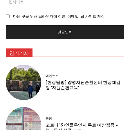
:
사
이
다음 댓글 위해 브라우저에 이름, 이메일, 웹 사이트 저장.
트
:
인기기사
메인뉴스
[현장탐방] 양평자원순환센터 현장체감
형 ‘자원순환교육’
군정
코로나19·인플루엔자 무료 예방접종 시