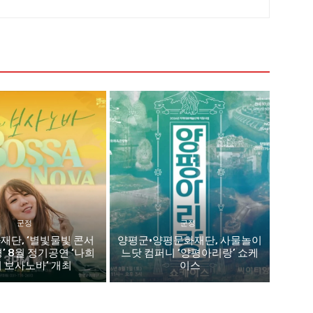
군정
군정
재단, ‘별빛물빛 콘서
양평군·양평문화재단, 사물놀이
평’ 8월 정기공연 ‘나희
느닷 컴퍼니 ‘양평아리랑’ 쇼케
 보사노바’ 개최
이스