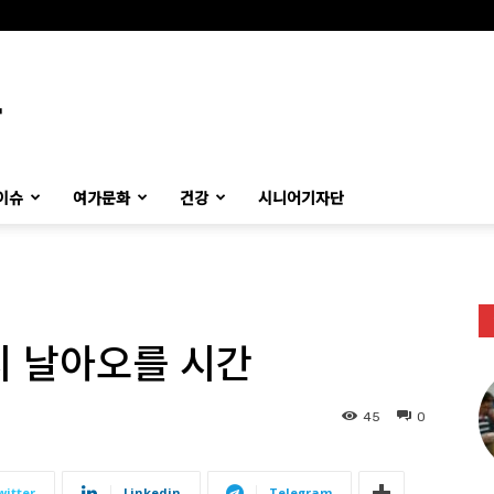
이슈
여가문화
건강
시니어기자단
시 날아오를 시간
45
0
witter
Linkedin
Telegram