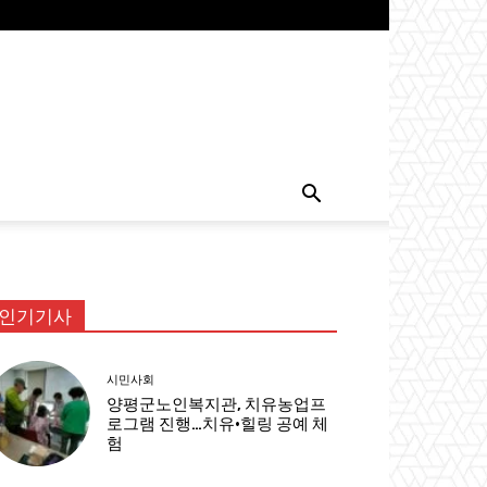
인기기사
시민사회
양평군노인복지관, 치유농업프
로그램 진행…치유·힐링 공예 체
험