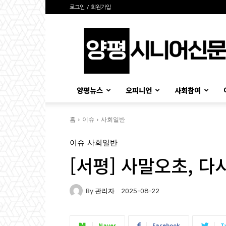
로그인 / 회원가입
양
평
시
니
어
신
양평뉴스
오피니언
사회참여
문
홈
이슈
사회일반
이슈
사회일반
[서평] 사말오초, 다
By
관리자
2025-08-22
Naver
Facebook
T