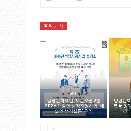
관련기사
군정
양평문화재단, 오는 9월 9일
양평문화
‘2026 예술인 성장지원사업-예
트 in 양
술인 성장살롱’ 운영
경의