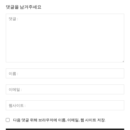
댓글을 남겨주세요
댓
글
이
:
름
:
이
메
일
웹
:
사
이
다음 댓글 위해 브라우저에 이름, 이메일, 웹 사이트 저장.
트
: