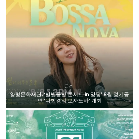
군정
양평문화재단, ‘별빛물빛 콘서트 in 양평’ 8월 정기공
연 ‘나희경의 보사노바’ 개최