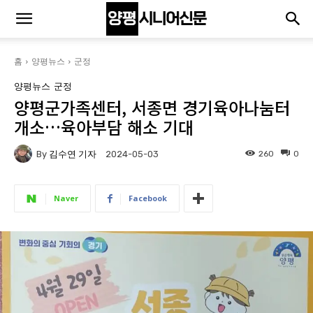
홈
양평뉴스
군정
양평뉴스
군정
양평군가족센터, 서종면 경기육아나눔터
개소…육아부담 해소 기대
By
김수연 기자
260
0
2024-05-03
Naver
Facebook