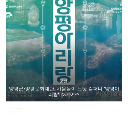
군정
양평군·양평문화재단, 사물놀이 느닷 컴퍼니 ‘양평아
리랑’ 쇼케이스