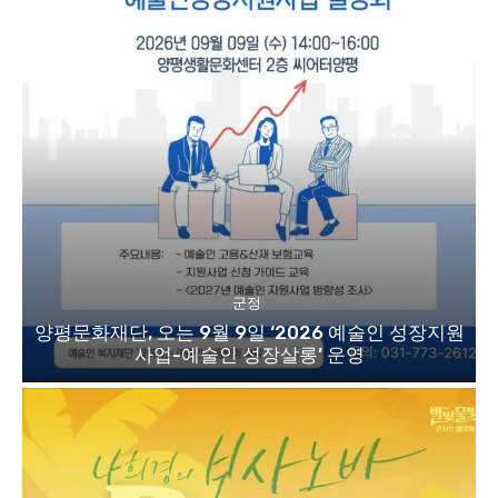
군정
양평문화재단, 오는 9월 9일 ‘2026 예술인 성장지원
사업-예술인 성장살롱’ 운영