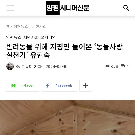
홈
양평뉴스
시민사회
양평뉴스
시민사회
오피니언
반려동물 위해 지평면 들어온 ‘동물사랑
실천가’ 유현숙
By
고유미 기자
638
4
2024-05-10
Naver
Facebook