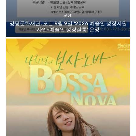
군정
양평문화재단, 오는 9월 9일 ‘2026 예술인 성장지원
사업-예술인 성장살롱’ 운영