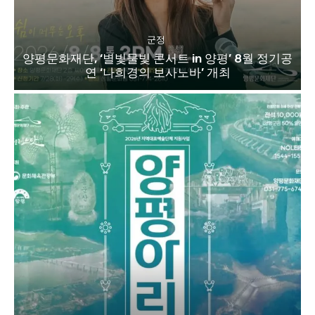
군정
양평문화재단, ‘별빛물빛 콘서트 in 양평’ 8월 정기공
연 ‘나희경의 보사노바’ 개최