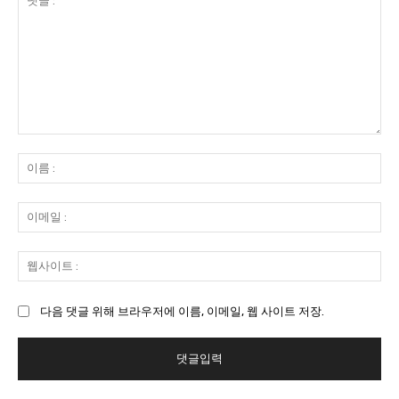
댓
글
이
:
름
:
이
메
일
웹
:
사
이
다음 댓글 위해 브라우저에 이름, 이메일, 웹 사이트 저장.
트
: