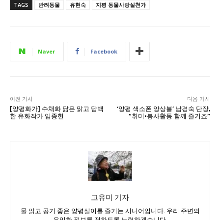
TAGS
반려동물
유현숙
지평 동물사랑실천가
Naver
Facebook
이전 기사
다음 기사
[양평화가] 수채화 닮은 맑고 담백
‘양평 색소폰 앙상블’ 남경숙 단장,
한 유화작가 임종헌
“취미·봉사활동 함께 즐기죠”
고유미 기자
물 맑고 공기 좋은 양평살이를 즐기는 시니어입니다. 우리 주변의
유익한 정보를 전하도록 노력하겠습니다.