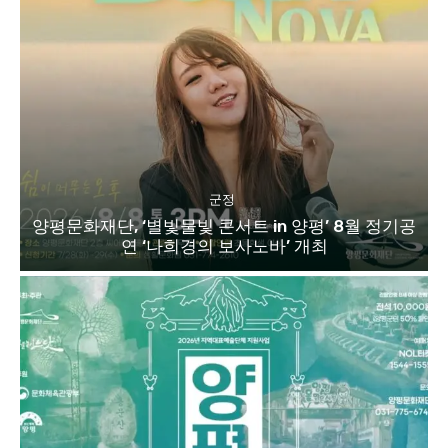
군정
양평문화재단, ‘별빛물빛 콘서트 in 양평’ 8월 정기공
연 ‘나희경의 보사노바’ 개최