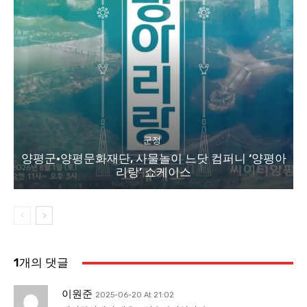
군정
양평군·양평문화재단, 사물놀이 느닷 컴퍼니 ‘양평아
리랑’ 쇼케이스
1개의 댓글
이원준
2025-06-20 At 21:02