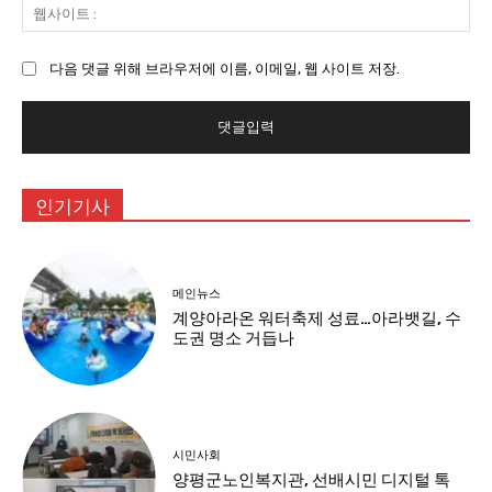
웹
:
사
이
다음 댓글 위해 브라우저에 이름, 이메일, 웹 사이트 저장.
트
:
인기기사
메인뉴스
계양아라온 워터축제 성료…아라뱃길, 수
도권 명소 거듭나
시민사회
양평군노인복지관, 선배시민 디지털 톡