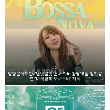
군정
양평문화재단, ‘별빛물빛 콘서트 in 양평’ 8월 정기공
연 ‘나희경의 보사노바’ 개최