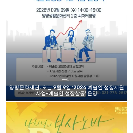
군정
양평문화재단, 오는 9월 9일 ‘2026 예술인 성장지원
사업-예술인 성장살롱’ 운영