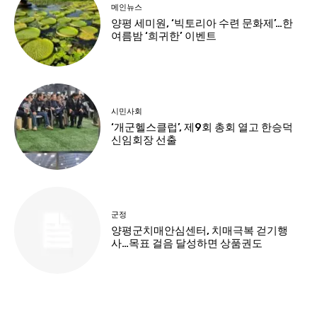
메인뉴스
양평 세미원, ‘빅토리아 수련 문화제’…한
여름밤 ‘희귀한’ 이벤트
시민사회
‘개군헬스클럽’, 제9회 총회 열고 한승덕
신임회장 선출
군정
양평군치매안심센터, 치매극복 걷기행
사…목표 걸음 달성하면 상품권도