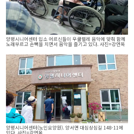
양평시니어센터 입소 어르신들이 우쿨렐레 음악에 맞춰 함께
노래부르고 손뼉을 치면서 음악을 즐기고 있다. 사진=강연옥
양평시니어센터(노인요양원). 양서면 대심상심길 148-11에
있다. 사진=강연옥