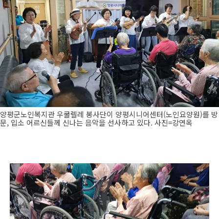
양평군노인복지관 우쿨렐레 봉사단이 양평시니어센터(노인요양원)를 방
문, 입소 어르신들께 신나는 음악을 선사하고 있다. 사진=강연옥