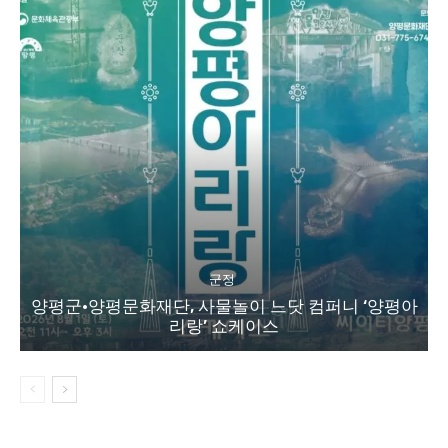
군정
양평군·양평문화재단, 사물놀이 느닷 컴퍼니 ‘양평아
리랑’ 쇼케이스