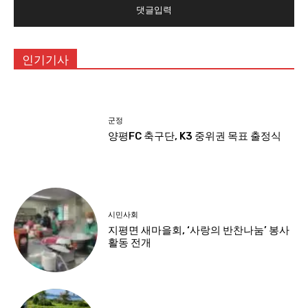
인기기사
군정
양평FC 축구단, K3 중위권 목표 출정식
시민사회
지평면 새마을회, ‘사랑의 반찬나눔’ 봉사
활동 전개