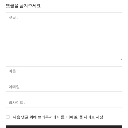
댓글을 남겨주세요
댓
글
이
:
름
:
이
메
일
웹
:
사
이
다음 댓글 위해 브라우저에 이름, 이메일, 웹 사이트 저장.
트
: