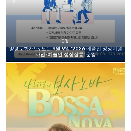
군정
양평문화재단, 오는 9월 9일 ‘2026 예술인 성장지원
사업-예술인 성장살롱’ 운영