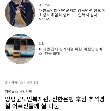
메인뉴스
대한노인회 양평군지회 김용녕·이환오 지
회장 이취임식 성료… ‘노인복지 성지’ 도
약 다짐
건강
이태원 참사 심리지원 위한 ‘마음안심버
스’ 전국 확대