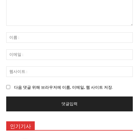
댓
글
이
:
름
:
이
메
일
웹
:
사
이
다음 댓글 위해 브라우저에 이름, 이메일, 웹 사이트 저장.
트
:
인기기사