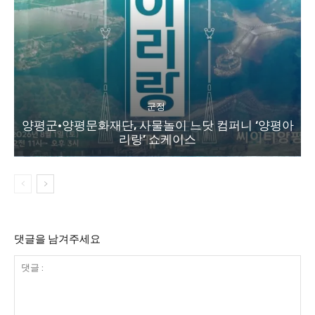
군정
양평군·양평문화재단, 사물놀이 느닷 컴퍼니 ‘양평아
리랑’ 쇼케이스
댓글을 남겨주세요