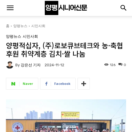
홈
양평뉴스
시민사회
양평뉴스
시민사회
양평적십자, (주)로보큐브테크와 농·축협
후원 취약계층 김치·쌀 나눔
By
강은선 기자
126
0
2024-11-12
Naver
Facebook