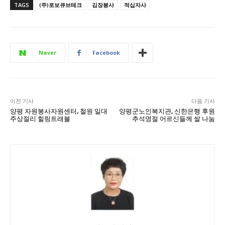
TAGS
(주)로보큐브테크
김장봉사
적십자사
Naver
Facebook
이전 기사
다음 기사
양평 자원봉사자원센터, 철원 일대
양평군노인복지관, 신한은행 후원
주상절리 힐링트래블
추석명절 어르신들께 쌀 나눔