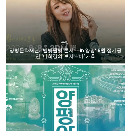
군정
양평문화재단, ‘별빛물빛 콘서트 in 양평’ 8월 정기공
연 ‘나희경의 보사노바’ 개최