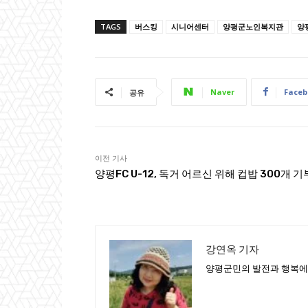
TAGS
버스킹
시니어센터
양평군노인복지관
양
Naver
Faceb
공유
이전 기사
양평FC U-12, 독거 어르신 위해 컵밥 300개 기
강연옥 기자
양평군민의 발전과 행복에