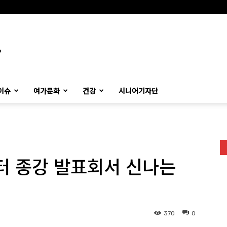
이슈
여가문화
건강
시니어기자단
 종강 발표회서 신나는
370
0