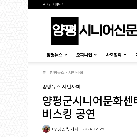
로그인 / 회원가입
양
평
시
니
어
신
양평뉴스
오피니언
사회참여
문
홈
양평뉴스
시민사회
양평뉴스
시민사회
양평군시니어문화센터
버스킹 공연
By
강연옥 기자
2024-12-25