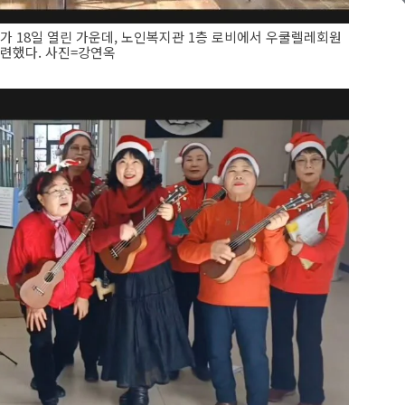
 18일 열린 가운데, 노인복지관 1층 로비에서 우쿨렐레회원
마련했다. 사진=강연옥