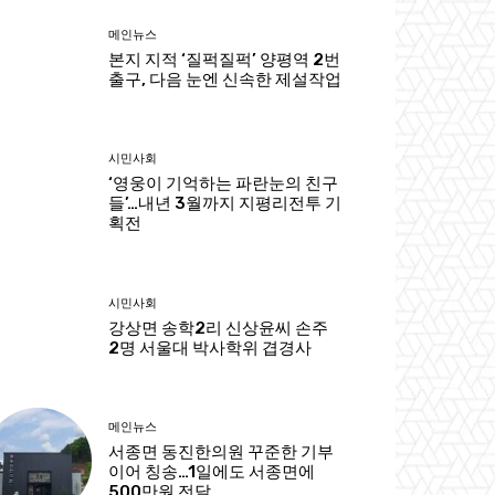
메인뉴스
본지 지적 ‘질퍽질퍽’ 양평역 2번
출구, 다음 눈엔 신속한 제설작업
시민사회
‘영웅이 기억하는 파란눈의 친구
들’…내년 3월까지 지평리전투 기
획전
시민사회
강상면 송학2리 신상윤씨 손주
2명 서울대 박사학위 겹경사
메인뉴스
서종면 동진한의원 꾸준한 기부
이어 칭송…1일에도 서종면에
500만원 전달