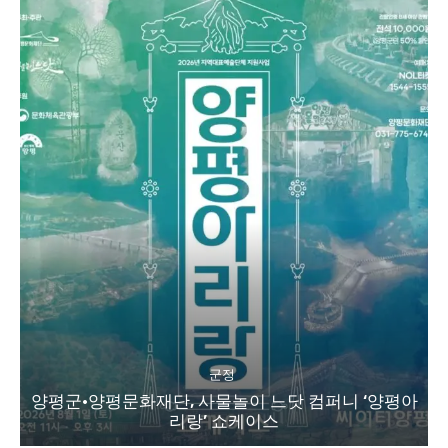
군정
양평군·양평문화재단, 사물놀이 느닷 컴퍼니 ‘양평아
리랑’ 쇼케이스