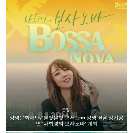
군정
양평문화재단, ‘별빛물빛 콘서트 in 양평’ 8월 정기공
연 ‘나희경의 보사노바’ 개최