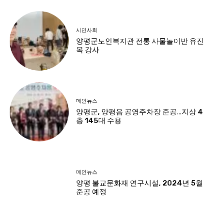
시민사회
양평군노인복지관 전통 사물놀이반 유진
목 강사
메인뉴스
양평군, 양평읍 공영주차장 준공…지상 4
층 145대 수용
메인뉴스
양평 불교문화재 연구시설, 2024년 5월
준공 예정