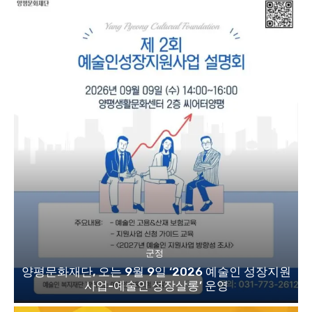
군정
양평문화재단, 오는 9월 9일 ‘2026 예술인 성장지원
사업-예술인 성장살롱’ 운영