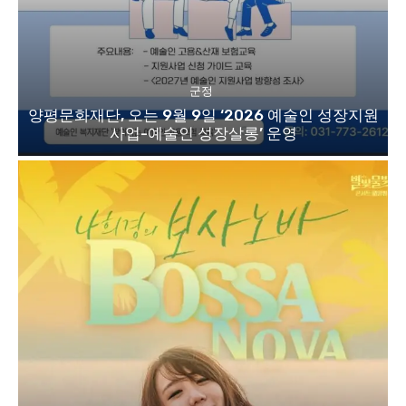
군정
양평문화재단, 오는 9월 9일 ‘2026 예술인 성장지원
사업-예술인 성장살롱’ 운영