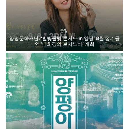
군정
양평문화재단, ‘별빛물빛 콘서트 in 양평’ 8월 정기공
연 ‘나희경의 보사노바’ 개최