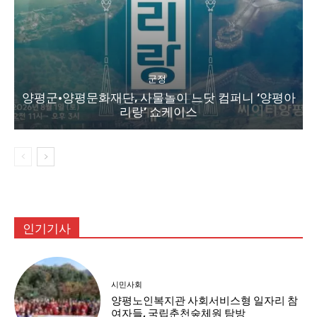
군정
양평군·양평문화재단, 사물놀이 느닷 컴퍼니 ‘양평아
리랑’ 쇼케이스
인기기사
시민사회
양평노인복지관 사회서비스형 일자리 참
여자들, 국립춘천숲체원 탐방