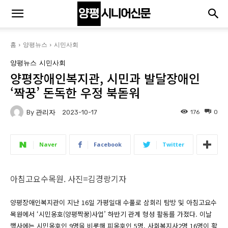
홈
양평뉴스
시민사회
양평뉴스
시민사회
양평장애인복지관, 시민과 발달장애인
‘짝꿍’ 돈독한 우정 북돋워
By
관리자
176
0
2023-10-17
Naver
Facebook
Twitter
아침고요수목원. 사진=김경랑기자
양평장애인복지관이 지난 16일 가평일대 수풀로 삼회리 탐방 및 아침고요수
목원에서 ‘시민옹호(양평짝꿍)사업’ 하반기 관계 형성 활동를 가졌다. 이날
행사에는 시민옹호인 9명을 비롯해 피옹호인 5명, 사회복지사2명 16명이 활