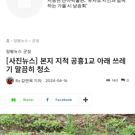
서종면 잔아박물관, ‘유자효 시인과 함께
하는 가을 시 낭송회’