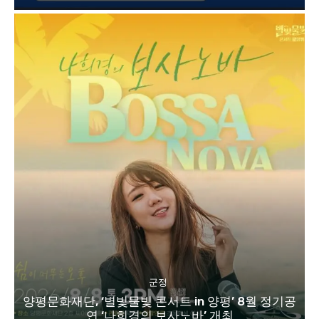
군정
양평문화재단, ‘별빛물빛 콘서트 in 양평’ 8월 정기공
연 ‘나희경의 보사노바’ 개최