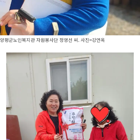
양평군노인복지관 자원봉사단 정영선 씨. 사진=강연옥