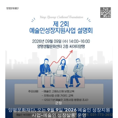
군정
양평문화재단, 오는 9월 9일 ‘2026 예술인 성장지원
사업-예술인 성장살롱’ 운영