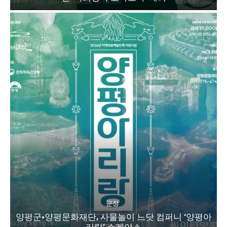
군정
양평군·양평문화재단, 사물놀이 느닷 컴퍼니 ‘양평아