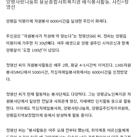
양평사랑나눔회 용문종합사회복지관 배식봉사활동. 사진=정
영선
양평읍 덕평리에 자원봉사 6000시간을 달성한 주민이 화제다.
주인공은 “자원봉사가 적성에 딱 맞는다”는 정영선(66) 씨. 정씨는 양평읍
덕평리에 거주한 지 30년째다. 여주 태생으로 양평 원주민 시어르신과 함께
양평살이 ‘도합 100년’이 넘었다.
정영선 씨의 자원봉사활동은 매주 2회, 평균 4~5시간씩 이어진다. 1365자원
봉사(VMS)에서 5000시간, 적십자제일봉사회에서는 6000시간을 인정받았
다.
정영선 씨가 현재 활동하는 봉사단체도 다양하다. 그는 양평군노인복지관 자
원봉사단에서 밑반찬 전달과 사회관계 향상, 치매예방 인지활동 등으로 활동
한다. 이외에도 적십자제일봉사회, 양평사랑나눔회, 양평읍주민자치위원회,
양평읍지역보장협의체 등에서 왕성하게 활동 중이다.
정영선 씨는 “봉사활동은 아주 오래 전부터 했는데, 취약계층 어르신들에게