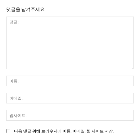
댓글을 남겨주세요
댓
글
이
:
름
:
이
메
일
웹
:
사
이
다음 댓글 위해 브라우저에 이름, 이메일, 웹 사이트 저장.
트
: