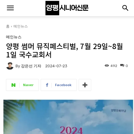
홈
메인뉴스
메인뉴스
양평 썸머 뮤직페스티벌, 7월 29일~8월
1일 국수교회서
By
강은선 기자
492
0
2024-07-23
Naver
Facebook