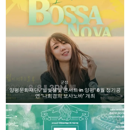
군정
양평문화재단, ‘별빛물빛 콘서트 in 양평’ 8월 정기공
연 ‘나희경의 보사노바’ 개최