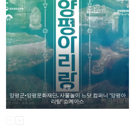
군정
양평군·양평문화재단, 사물놀이 느닷 컴퍼니 ‘양평아
리랑’ 쇼케이스