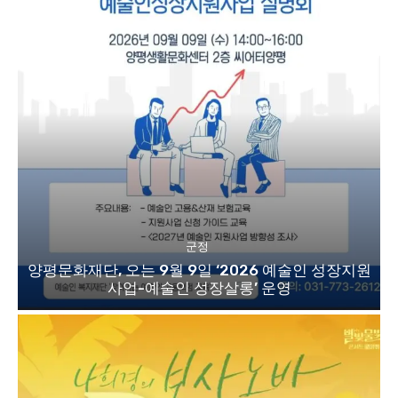
군정
양평문화재단, 오는 9월 9일 ‘2026 예술인 성장지원
사업-예술인 성장살롱’ 운영