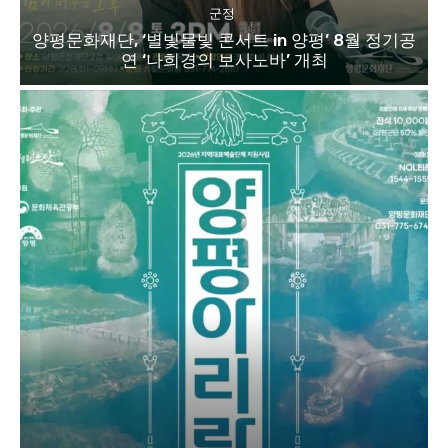
군정
양평문화재단, ‘별빛물빛 콘서트 in 양평’ 8월 정기공
연 ‘나희경의 보사노바’ 개최