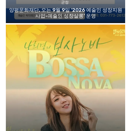
군정
양평문화재단, 오는 9월 9일 ‘2026 예술인 성장지원
사업-예술인 성장살롱’ 운영