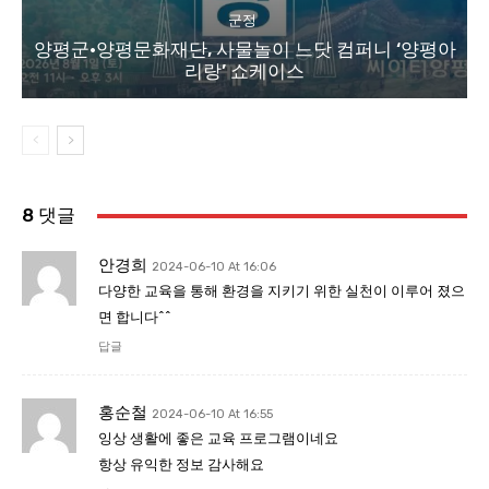
군정
양평군·양평문화재단, 사물놀이 느닷 컴퍼니 ‘양평아
리랑’ 쇼케이스
8 댓글
안경희
2024-06-10 At 16:06
다양한 교육을 통해 환경을 지키기 위한 실천이 이루어 졌으
면 합니다^^
답글
홍순철
2024-06-10 At 16:55
잉상 생활에 좋은 교육 프로그램이네요
항상 유익한 정보 감사해요