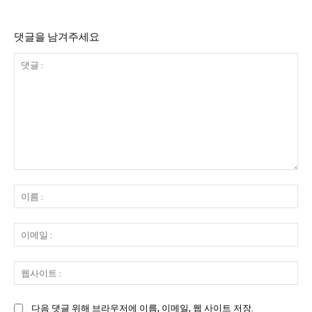
댓글을 남겨주세요
댓
글
이
:
름
:
이
메
일
웹
:
사
이
다음 댓글 위해 브라우저에 이름, 이메일, 웹 사이트 저장.
트