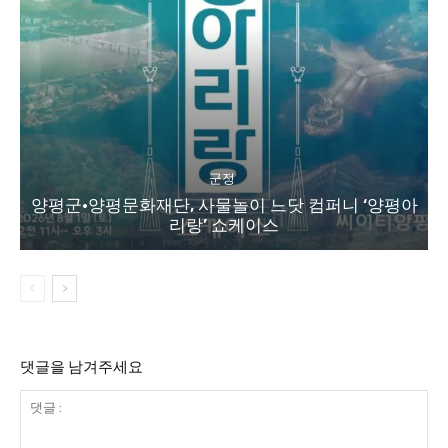
군정
양평군·양평문화재단, 사물놀이 느닷 컴퍼니 ‘양평아
리랑’ 쇼케이스
댓글을 남겨주세요