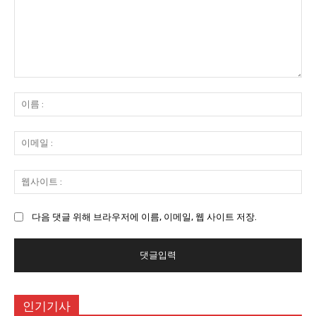
댓
글
이
:
름
:
이
메
일
웹
:
사
이
다음 댓글 위해 브라우저에 이름, 이메일, 웹 사이트 저장.
트
:
인기기사