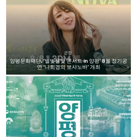
군정
양평문화재단, ‘별빛물빛 콘서트 in 양평’ 8월 정기공
연 ‘나희경의 보사노바’ 개최