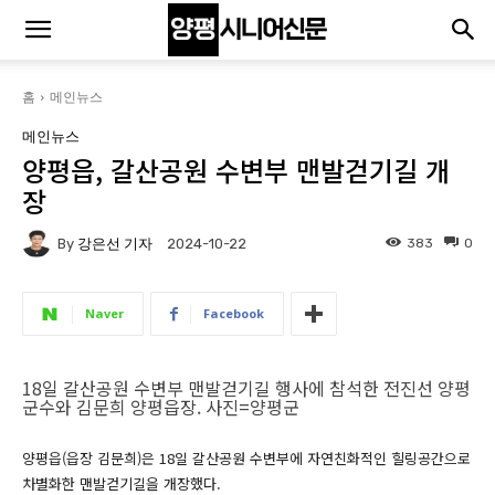
홈
메인뉴스
메인뉴스
양평읍, 갈산공원 수변부 맨발걷기길 개
장
By
강은선 기자
383
0
2024-10-22
Naver
Facebook
18일 갈산공원 수변부 맨발걷기길 행사에 참석한 전진선 양평
군수와 김문희 양평읍장. 사진=양평군
양평읍(읍장 김문희)은 18일 갈산공원 수변부에 자연친화적인 힐링공간으로
차별화한 맨발걷기길을 개장했다.