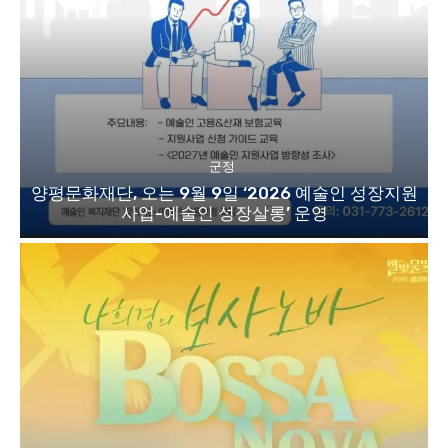
군정
양평문화재단, 오는 9월 9일 ‘2026 예술인 성장지원
사업-예술인 성장살롱’ 운영