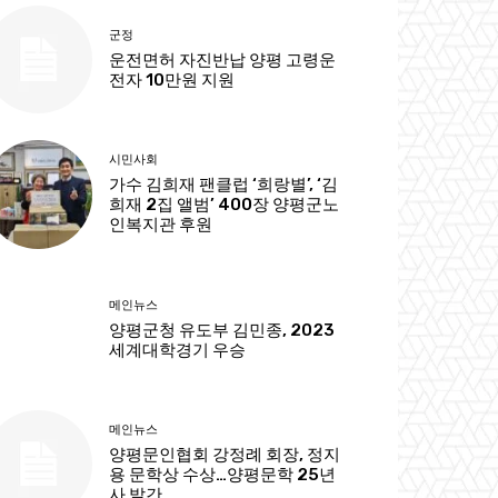
군정
운전면허 자진반납 양평 고령운
전자 10만원 지원
시민사회
가수 김희재 팬클럽 ‘희랑별’, ‘김
희재 2집 앨범’ 400장 양평군노
인복지관 후원
메인뉴스
양평군청 유도부 김민종, 2023
세계대학경기 우승
메인뉴스
양평문인협회 강정례 회장, 정지
용 문학상 수상…양평문학 25년
사 발간