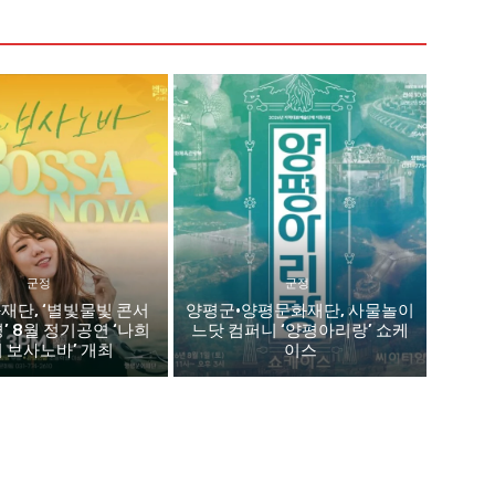
군정
군정
재단, ‘별빛물빛 콘서
양평군·양평문화재단, 사물놀이
평’ 8월 정기공연 ‘나희
느닷 컴퍼니 ‘양평아리랑’ 쇼케
 보사노바’ 개최
이스