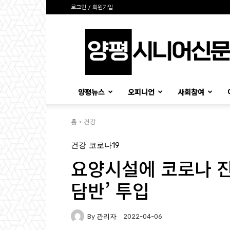
로그인 / 회원가입
양
평
시
니
어
신
양평뉴스
오피니언
사회참여
문
홈
건강
건강
코로나19
요양시설에 코로나 진
담반’ 투입
By
관리자
2022-04-06