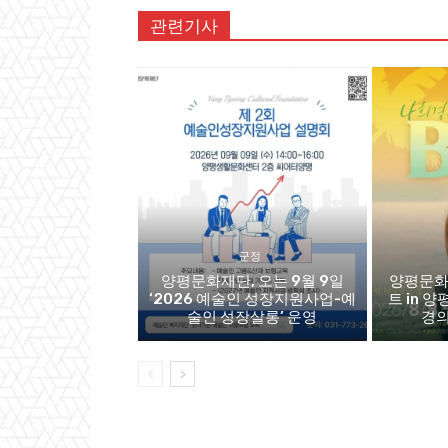
관련기사
군정
양평문화재단, 오는 9월 9일
양평문화
‘2026 예술인 성장지원사업-예
트 in 양
술인 성장살롱’ 운영
경의