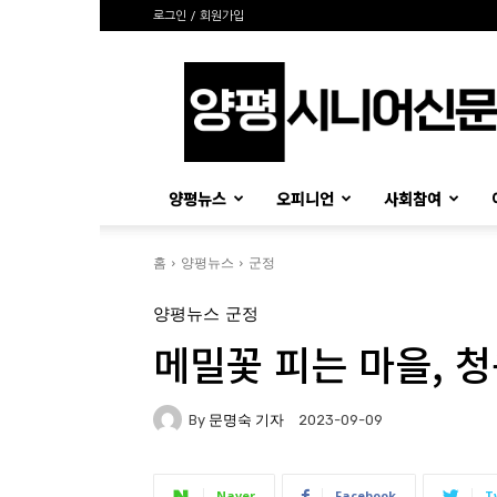
로그인 / 회원가입
양
평
시
니
어
신
양평뉴스
오피니언
사회참여
문
홈
양평뉴스
군정
양평뉴스
군정
메밀꽃 피는 마을, 
By
문명숙 기자
2023-09-09
Naver
Facebook
T