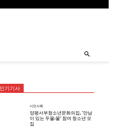
인기기사
시민사회
양평서부청소년문화의집, ‘만남
이 있는 두물:뭍’ 참여 청소년 모
집