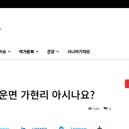
이슈
여가문화
건강
시니어기자단
청운면 가현리 아시나요?
215
0
witter
Linkedin
Telegram