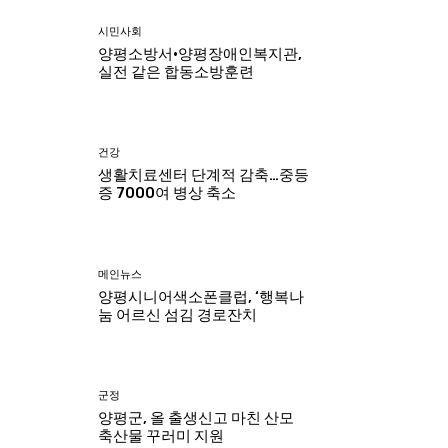
시민사회
양평소방서·양평장애인복지관,
실전 같은 합동소방훈련
건강
생활치료센터 단계적 감축…중등
증 7000여 병상 축소
메인뉴스
양평시니어색소폰클럽, ‘행복나
눔 어르신 섬김 경로잔치
군정
양평군, 올 출생신고 마친 산모
축산물 꾸러미 지원