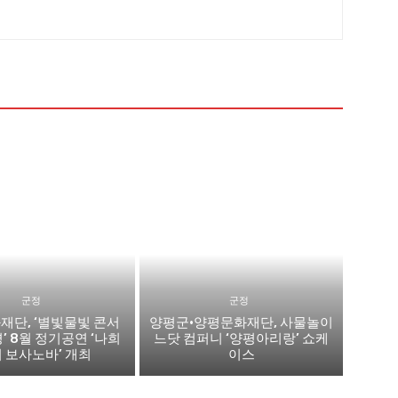
군정
군정
재단, ‘별빛물빛 콘서
양평군·양평문화재단, 사물놀이
평’ 8월 정기공연 ‘나희
느닷 컴퍼니 ‘양평아리랑’ 쇼케
 보사노바’ 개최
이스