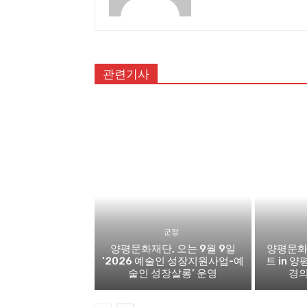
관련기사
군정
양평문화재단, 오는 9월 9일
양평문화
‘2026 예술인 성장지원사업-예
트 in 양
술인 성장살롱’ 운영
경의