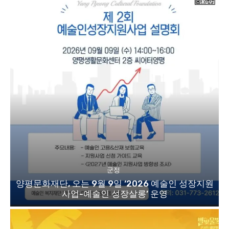
군정
양평문화재단, 오는 9월 9일 ‘2026 예술인 성장지원
사업-예술인 성장살롱’ 운영