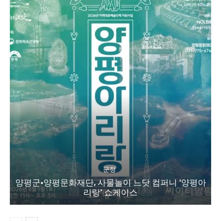
군정
양평군·양평문화재단, 사물놀이 느닷 컴퍼니 ‘양평아
리랑’ 쇼케이스