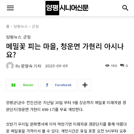
홈
양평뉴스
군정
양평뉴스
군정
메밀꽃 피는 마을, 청운면 가현리 아시나
요?
By
문명숙 기자
190
0
2023-09-09
Naver
Facebook
양평군(군수 전진선)은 지난달 30일 부터 9월 상순까지 메밀꽃 미래자원 경
관단지(청운면 가현리 698-17)를 무료 개방한다.
상반기 우리밀 문화행사에 이어 하반기엔 미래자원 경관단지를 통해 아름다
운 메밀꽃을 가까이서 볼 수 있다. 개방시간은 휴일 포함 오전 9시부터 오후