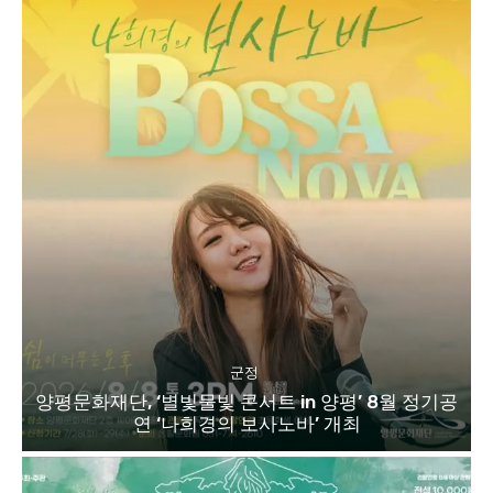
군정
양평문화재단, ‘별빛물빛 콘서트 in 양평’ 8월 정기공
연 ‘나희경의 보사노바’ 개최