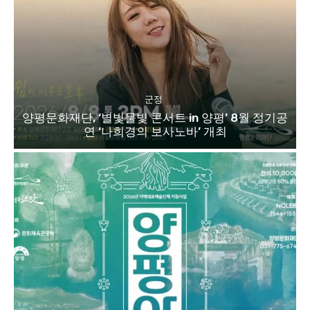
군정
양평문화재단, ‘별빛물빛 콘서트 in 양평’ 8월 정기공
연 ‘나희경의 보사노바’ 개최