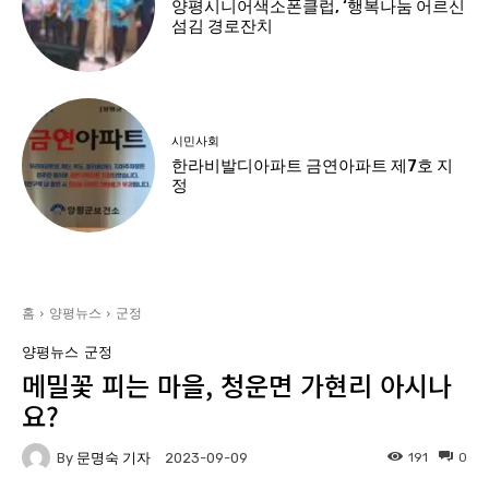
양평시니어색소폰클럽, ‘행복나눔 어르신
섬김 경로잔치
시민사회
한라비발디아파트 금연아파트 제7호 지
정