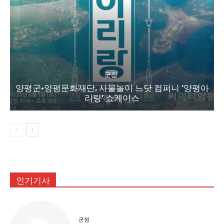
군정
양평군·양평문화재단, 사물놀이 느닷 컴퍼니 ‘양평아
리랑’ 쇼케이스
인기기사
군정