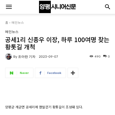
홈
메인뉴스
메인뉴스
공세1리 신종우 이장, 하루 100여명 찾는
황톳길 개척
By
조아란 기자
490
0
2023-09-07
Naver
Facebook
양평군 개군면 공세리에 맨발걷기 황톳길이 조성돼 있다.