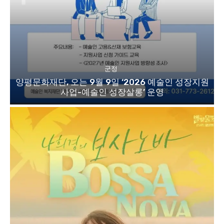
군정
양평문화재단, 오는 9월 9일 ‘2026 예술인 성장지원
사업-예술인 성장살롱’ 운영