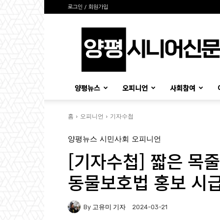
로그인 / 회원가입
양
평
시
니
어
신
양평뉴스
오피니언
사회참여
문
홈
오피니언
기자수첩
양평뉴스
시민사회
오피니언
[기자수첩] 짧은 목
동물보호법 홍보 시
By
고유미 기자
2024-03-21