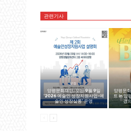
관련기사
군정
양평문화재단, 오는 9월 9일
양평문화
‘2026 예술인 성장지원사업-예
트 in 양
술인 성장살롱’ 운영
경의