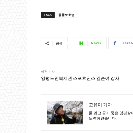
TAGS
동물보호법
Naver
Faceb
공유
이전 기사
양평노인복지관 스포츠댄스 김순여 강사
고유미 기자
물 맑고 공기 좋은 양평살
노력하겠습니다.