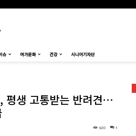
이슈
여가문화
건강
시니어기자단
줄, 평생 고통받는 반려견…
급
620
1