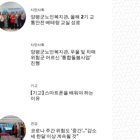
시민사회
양평군노인복지관, 올해 2기 교
통안전 베테랑 교실 성료
시민사회
양평군노인복지관, 우울 및 치매
위험군 어르신 ‘통합돌봄사업’
진행
기고
[기고] 스마트폰을 배워야 하는
이유
건강
코로나 주간 위험도 ‘중간’…“감소
세 한달 이상 계속될 것”