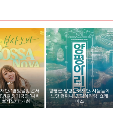
군정
군정
재단, ‘별빛물빛 콘서
양평군·양평문화재단, 사물놀이
평’ 8월 정기공연 ‘나희
느닷 컴퍼니 ‘양평아리랑’ 쇼케
 보사노바’ 개최
이스