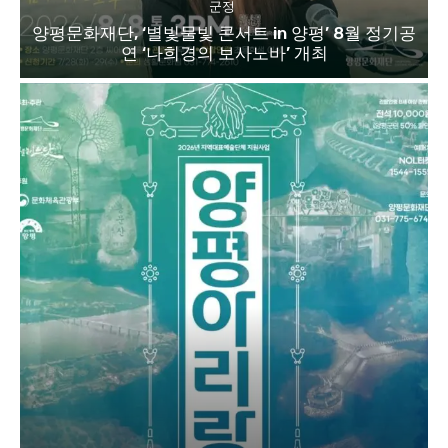
군정
양평문화재단, ‘별빛물빛 콘서트 in 양평’ 8월 정기공
연 ‘나희경의 보사노바’ 개최