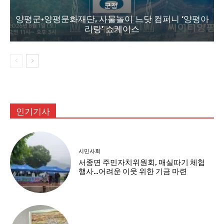
군정
양평군·양평문화재단, 사물놀이 느닷 컴퍼니 ‘양평아
리랑’ 쇼케이스
인기기사
시민사회
서종면 주민자치위원회, 매실따기 체험
행사…어려운 이웃 위한 기금 마련