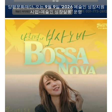
군정
양평문화재단, 오는 9월 9일 ‘2026 예술인 성장지원
사업-예술인 성장살롱’ 운영