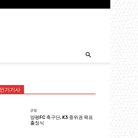
인기기사
군정
양평FC 축구단, K3 중위권 목표
출정식