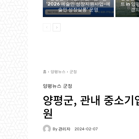
‘2026 예술인 성장지원사업-예
트 in 양
술인 성장살롱’ 운영
경의