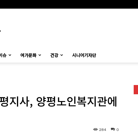
이슈
여가문화
건강
시니어기자단
평지사, 양평노인복지관에
284
0