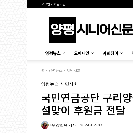
로그인 / 회원가입
양
평
시
니
어
신
양평뉴스
오피니언
사회참여
문
홈
양평뉴스
시민사회
양평뉴스
시민사회
국민연금공단 구리양
설맞이 후원금 전달
By
강연옥 기자
2024-02-07