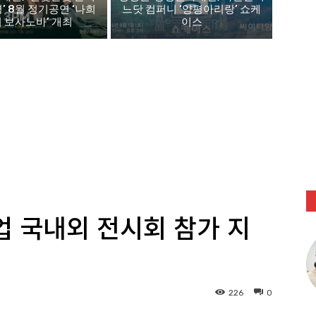
평’ 8월 정기공연 ‘나희
느닷 컴퍼니 ‘양평아리랑’ 쇼케
 보사노바’ 개최
이스