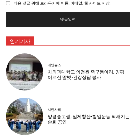
다음 댓글 위해 브라우저에 이름, 이메일, 웹 사이트 저장.
트
:
인기기사
메인뉴스
차의과대학교 의전원 축구동아리, 양평
어르신 말벗·건강상담 봉사
시민사회
양평중고생, 일제청산·항일운동 되새기는
순회 공연