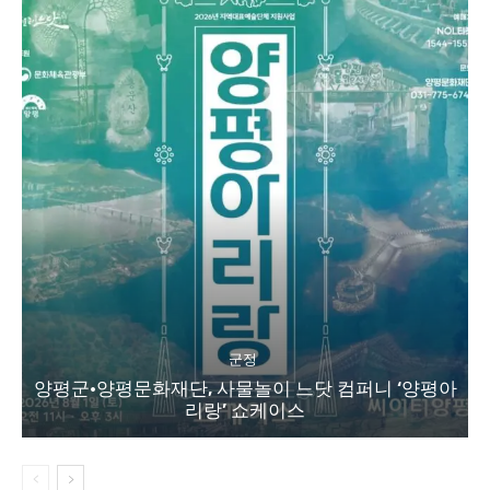
군정
양평군·양평문화재단, 사물놀이 느닷 컴퍼니 ‘양평아
리랑’ 쇼케이스