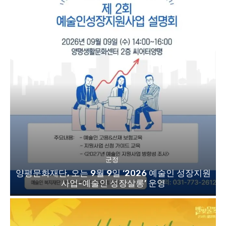
군정
양평문화재단, 오는 9월 9일 ‘2026 예술인 성장지원
사업-예술인 성장살롱’ 운영