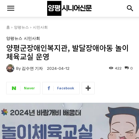
홈
양평뉴스
시민사회
양평뉴스
시민사회
양평군장애인복지관, 발달장애아동 놀이
체육교실 운영
By
김수연 기자
422
0
2024-04-12
Naver
Facebook