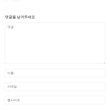
댓글을 남겨주세요
댓
글
이
:
름
:
이
메
일
웹
:
사
이