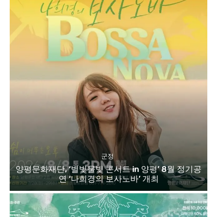
군정
양평문화재단, ‘별빛물빛 콘서트 in 양평’ 8월 정기공
연 ‘나희경의 보사노바’ 개최