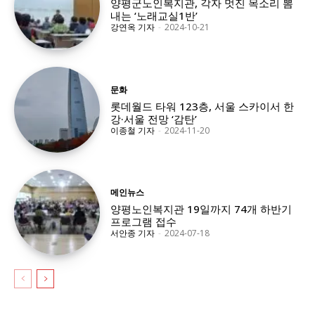
양평군노인복지관, 각자 멋진 목소리 뽐
내는 ‘노래교실1반’
강연옥 기자
-
2024-10-21
문화
롯데월드 타워 123층, 서울 스카이서 한
강·서울 전망 ‘감탄’
이종철 기자
-
2024-11-20
메인뉴스
양평노인복지관 19일까지 74개 하반기
프로그램 접수
서안종 기자
-
2024-07-18