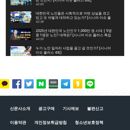
떤 것인지? [시니어 이슈 플러스 6회]
42:05
대한민국 노인들은 사회적으로 어떤 상실을 겪고
있고 또 어떻게 대처하고 있는가? [시니어 이슈 플
러스 5회]
42:38
2025년 대한민국 노인인구 1,000만 명 시대 | 5명
중 1명은 노인? 대책은? [시니어 이슈 플러스 특집
대한노인회]
44:55
누가 노인 일자리 사업을 끌고 갈 것인가? [시니어
이슈 플러스 4회]
44:41
노인 일자리 숫자놀음, 누구를 위한 것인가? [시니
어 이슈 플러스 3회]
45:34
은퇴는 새로운 시작, 새로운 출발이다 [시니어 이슈
플러스 2회]
41:51
단순 갑질에 의한 자살인가?, 사회적 타살인가? [시
니어 이슈 플러스 1회]
신문사소개
광고구매
기사제보
불편신고
44:42
이용약관
개인정보취급방침
청소년보호정책