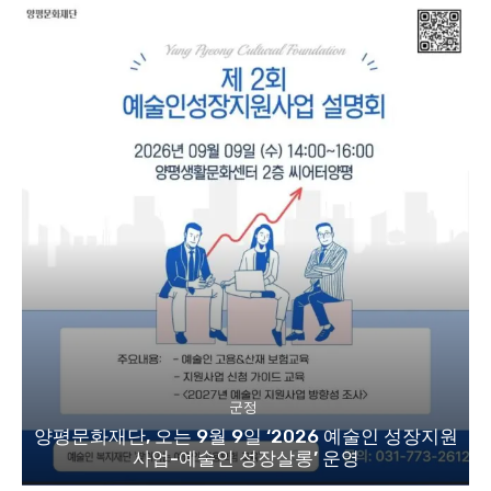
군정
양평문화재단, 오는 9월 9일 ‘2026 예술인 성장지원
사업-예술인 성장살롱’ 운영