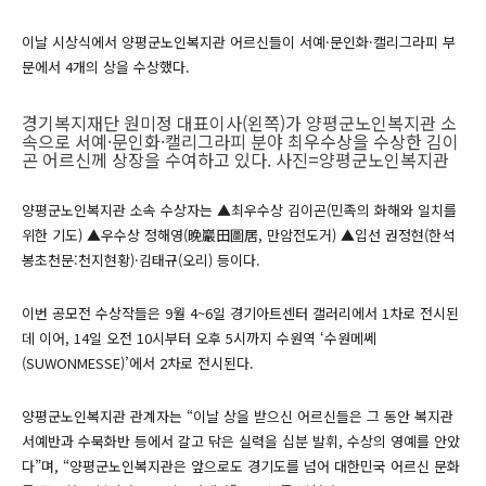
이날 시상식에서 양평군노인복지관 어르신들이 서예·문인화·캘리그라피 부
문에서 4개의 상을 수상했다.
경기복지재단 원미정 대표이사(왼쪽)가 양평군노인복지관 소
속으로 서예·문인화·캘리그라피 분야 최우수상을 수상한 김이
곤 어르신께 상장을 수여하고 있다. 사진=양평군노인복지관
양평군노인복지관 소속 수상자는 ▲최우수상 김이곤(민족의 화해와 일치를
위한 기도) ▲우수상 정해영(晩巖田圖居, 만암전도거) ▲입선 권정현(한석
봉초천문:천지현황)·김태규(오리) 등이다.
이번 공모전 수상작들은 9월 4~6일 경기아트센터 갤러리에서 1차로 전시된
데 이어, 14일 오전 10시부터 오후 5시까지 수원역 ‘수원메쎄
(SUWONMESSE)’에서 2차로 전시된다.
양평군노인복지관 관계자는 “이날 상을 받으신 어르신들은 그 동안 복지관
서예반과 수묵화반 등에서 갈고 닦은 실력을 십분 발휘, 수상의 영예를 안았
다”며, “양평군노인복지관은 앞으로도 경기도를 넘어 대한민국 어르신 문화