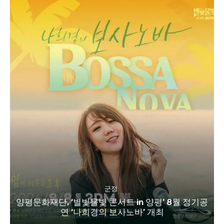
군정
양평문화재단, ‘별빛물빛 콘서트 in 양평’ 8월 정기공
연 ‘나희경의 보사노바’ 개최