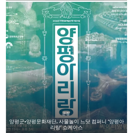
군정
양평군·양평문화재단, 사물놀이 느닷 컴퍼니 ‘양평아
리랑’ 쇼케이스