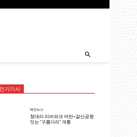
인기기사
메인뉴스
창대리 리버파크 어반~갈산공원
잇는 ‘구름다리’ 개통