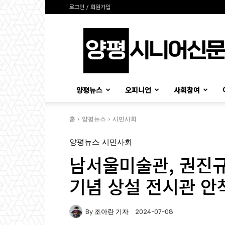
로그인 / 회원가입
양
평
시
니
어
신
양평뉴스
오피니언
사회참여
문
홈
양평뉴스
시민사회
양평뉴스
시민사회
남서울미술관, 권진규
기념 상설 전시관 안
By
조아란 기자
2024-07-08