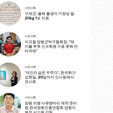
시민사회
구세군, 올해 출생아 가정당 쌀
20kg 1포 지원
시민사회
이규철 양평군탁구협회장, “테
이블 부족 신규회원 수용 못해 안
타까워”
시민사회
‘여인의 삶은 우주다’…한국화가
김현일, 20일까지 인사동에서
전시회
시민사회
양평 의병 다큐멘타리 제작 준비
중,한국영화인총연합회 양평지
부장 서기원 감독