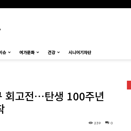
이슈
여가문화
건강
시니어기자단
 회고전…탄생 100주년
착
239
0