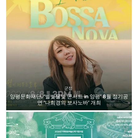
군정
양평문화재단, ‘별빛물빛 콘서트 in 양평’ 8월 정기공
연 ‘나희경의 보사노바’ 개최