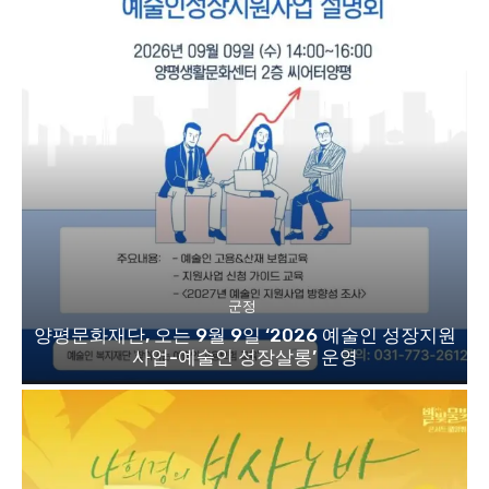
군정
양평문화재단, 오는 9월 9일 ‘2026 예술인 성장지원
사업-예술인 성장살롱’ 운영