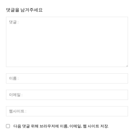
댓글을 남겨주세요
댓
글
이
:
름
:
이
메
일
웹
:
사
이
다음 댓글 위해 브라우저에 이름, 이메일, 웹 사이트 저장.
트
: