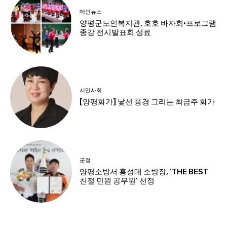
메인뉴스
양평군노인복지관, 호호 바자회·프로그램
종강 전시발표회 성료
시민사회
[양평화가] 낯선 풍경 그리는 최금주 화가
군정
양평소방서 홍성대 소방장, ‘THE BEST
친절 민원 공무원’ 선정