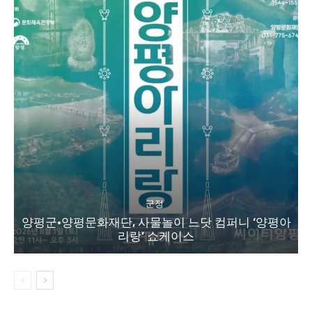
군정
양평군·양평문화재단, 사물놀이 느닷 컴퍼니 ‘양평아
리랑’ 쇼케이스